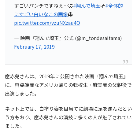
すごいパンチですねぇ…🤣
#翔んで埼玉
🌱
#全体的
にすごい白いなこの画像
👻
pic.twitter.com/vzuNXzau4O
— 映画『翔んで埼玉』公式 (@m_tondesaitama)
February 17, 2019
麿赤兒さんは、2019年に公開された映画『翔んで埼玉』
に、容姿端麗なアメリカ帰りの転校生・麻実麗の父親役で
出演しました。
ネット上では、白塗り姿を目当てに劇場に足を運んだとい
う方もおり、麿赤兒さんの演技に多くの人が魅了されてい
ました。