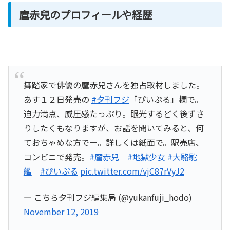
麿赤兒のプロフィールや経歴
舞踏家で俳優の麿赤兒さんを独占取材しました。
あす１２日発売の
#夕刊フジ
「ぴいぷる」欄で。
迫力満点、威圧感たっぷり。眼光するどく後ずさ
りしたくもなりますが、お話を聞いてみると、何
ておちゃめな方でー。詳しくは紙面で。駅売店、
コンビニで発売。
#麿赤兒
#地獄少女
#大駱駝
艦
#ぴいぷる
pic.twitter.com/vjC87rVyJ2
— こちら夕刊フジ編集局 (@yukanfuji_hodo)
November 12, 2019