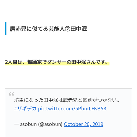
麿赤兒に似てる芸能人②田中泯
2人目は、舞踊家でダンサーの田中泯さんです。
坊主になった田中泯は麿赤兒と区別がつかない。
#ザギデカ
pic.twitter.com/5PbmLHsB5K
— asobun (@asobun)
October 20, 2019