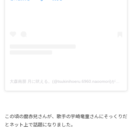
大森南朋 月に吠える。(@tsukinihoeru.6960.naoomori)がシェアした投稿
この頃の麿赤兒さんが、歌手の宇崎竜童さんにそっくりだ
とネット上で話題になりました。