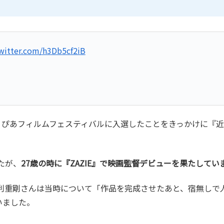
twitter.com/h3Db5cf2iB
が、ぴあフィルムフェスティバルに入選したことをきっかけに『
たが、
27歳の時に『ZAZIE』で映画監督デビューを果たしてい
利重剛さんは当時について「作品を完成させたあと、宿無しで
いました。