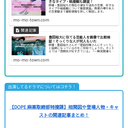
きなタイプ・結婚観も調査！
俳優・豊田裕大の現在の彼女や過去の恋愛、好きな
タイプや結婚観について徹底調査。熱愛の噂や本人
の恋愛観まで最新情報を詳しく解説します。
mo-mo-town.com
豊田裕大に似てる芸能人を画像で比較検
証！そっくりな人が何人もいた
俳優・豊田裕大さんが「菅田将暉さんにそっくり」
と話題になっているのをご存知でしょうか。ネット
上では「雰囲気が似すぎている」「一瞬見間違え
る」といった声が多く寄せられており、画像比較で
その説を検証する投稿も目立っています。さらに調
mo-mo-town.com
べてみると、...
出演してるドラマについてはコチラ！
【DOPE 麻薬取締部特捜課】相関図や登場人物・キャ
ストの関連記事まとめ！