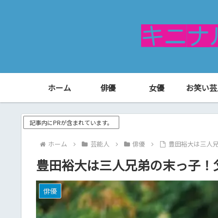
ホーム
俳優
女優
お笑い芸
記事内にPRが含まれています。
ホーム
芸能人
俳優
豊田裕大は三人
豊田裕大は三人兄弟の末っ子！
俳優