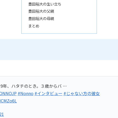
豊田裕大の生い立ち
豊田裕大の父親
豊田裕大の母親
まとめ
9年、ハタチのとき。３歳からバ …
ONNOJP
#Nonno
#インタビュー
#じゃない方の彼女
kNCMZo6L
21