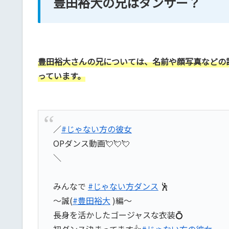
豊田裕大の兄はダンサー？
豊田裕大さんの兄については、名前や顔写真などの
っています。
／
#じゃない方の彼女
OPダンス動画💘💘💘
＼
みんなで
#じゃない方ダンス
🕺
〜誠(
#豊田裕大
)編〜
長身を活かしたゴージャスな衣装💍