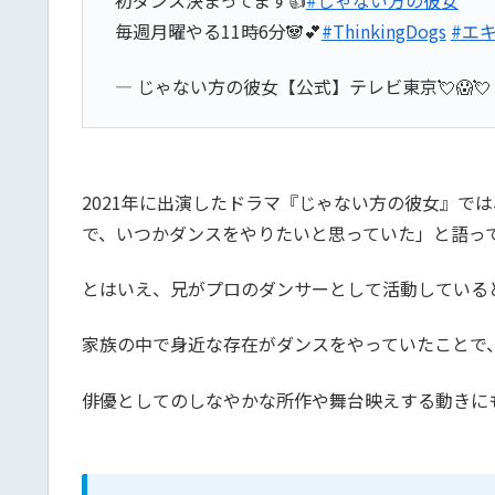
初ダンス決まってます👍
#じゃない方の彼女
毎週月曜やる11時6分🐼💕
#ThinkingDogs
#エ
— じゃない方の彼女【公式】テレビ東京💘😱💘 (@t
2021年に出演したドラマ『じゃない方の彼女』
で、いつかダンスをやりたいと思っていた」と語っ
とはいえ、兄がプロのダンサーとして活動している
家族の中で身近な存在がダンスをやっていたことで
俳優としてのしなやかな所作や舞台映えする動きに