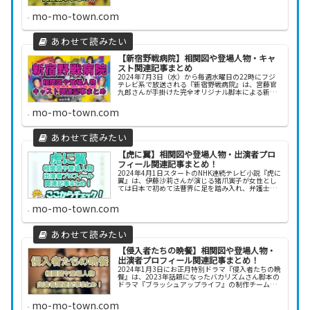
のキャラクターの背景は？」「この俳優の過去の出
演作は？」と、気になるポイントが次々に出てくる
mo-mo-town.com
ものではな...
【新宿野戦病院】相関図や登場人物・キャ
スト関連記事まとめ
2024年7月3日（水）から毎週水曜日の22時にフジ
テレビ系で放送される『新宿野戦病院』は、宮藤官
九郎さんが手掛けた完全オリジナル脚本による新し
いタイプの救急医療エンターテインメントドラマで
す。舞台は新宿・歌舞伎町にある「聖まごころ病
mo-mo-town.com
院」で...
【虎に翼】相関図や登場人物・出演者プロ
フィール関連記事まとめ！
2024年4月1日スタートのNHK連続テレビ小説『虎に
翼』は、伊藤沙莉さんが演じる猪爪寅子が女性とし
ては日本で初めて法曹界に足を踏み入れ、弁護士と
してだけでなく、後には裁判官としてもその才能を
発揮します。困難に満ちた時代を生きる法曹たちの
mo-mo-town.com
熱...
【侵入者たちの晩餐】相関図や登場人物・
出演者プロフィール関連記事まとめ！
2024年1月3日にお正月特別ドラマ『侵入者たちの晩
餐』は、2023年話題になったバカリズムさん脚本の
ドラマ『ブラッシュアップライフ』の制作チーム
が、手掛けているドラマです。脚本はもちろんバカ
リズムさんで、菊地凛子さん主演、平岩紙さんや吉
mo-mo-town.com
田...