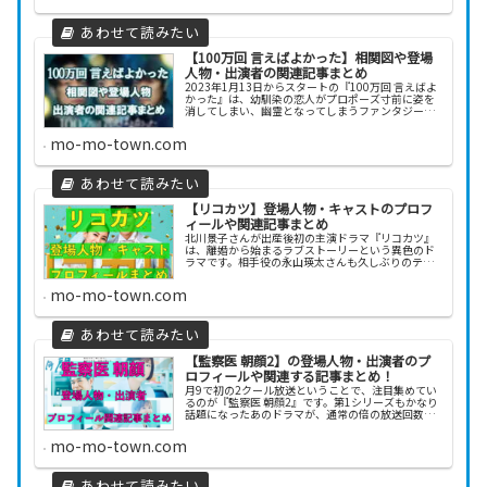
【100万回 言えばよかった】相関図や登場
人物・出演者の関連記事まとめ
2023年1月13日からスタートの『100万回 言えばよ
かった』は、幼馴染の恋人がプロポーズ寸前に姿を
消してしまい、幽霊となってしまうファンタジーラ
ブストーリーです。主人公役に井上真央さん、幽霊
になってしまう恋人役に佐藤健さん、その幽霊と
mo-mo-town.com
な...
【リコカツ】登場人物・キャストのプロフ
ィールや関連記事まとめ
北川景子さんが出産後初の主演ドラマ『リコカツ』
は、離婚から始まるラブストーリーという異色のド
ラマです。相手役の永山瑛太さんも久しぶりのテレ
ビドラマ出演ということで注目を集めています。今
回は、『リコカツ』についてまとめました！【リコ
mo-mo-town.com
カツ】の相...
【監察医 朝顔2】の登場人物・出演者のプ
ロフィールや関連する記事まとめ！
月9で初の2クール放送ということで、注目集めてい
るのが『監察医 朝顔2』です。第1シリーズもかなり
話題になったあのドラマが、通常の倍の放送回数で
復活するということで注目を集めています。今回
は、『監察医 朝顔2』についてまとめました！【監
mo-mo-town.com
察医...