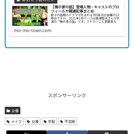
【俺の家の話】登場人物・キャストのプロ
フィールや関連記事まとめ
数々の話題のドラマが生まれるTBS系列の金曜の22
時台ですが、2021年1月クールは長瀬智也さんが主
演の『俺の家の話』です。クドカンこと宮藤官九郎
さんが脚本ということで、長瀬智也さんと宮藤官九
郎さんのタッグで金曜22時と言えば、『池袋ウエ
mo-mo-town.com
ス...
スポンサーリンク
女優
メイク
女優
学歴
平岩紙