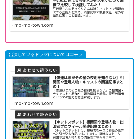
平岩紙に似てる芸能人が何人もいたので画
像で比較して検証してみた！
平岩紙さんのそっくりさんは誰？ネット上で話題の
似てる芸能人を集め、画像比較で徹底検証！意外な
結果に驚くこと間違いなし。
mo-mo-town.com
出演しているドラマについてはコチラ
【僕達はまだその星の校則を知らない】相
関図や登場人物・キャストの関連記事まと
め！
『僕達はまだその星の校則を知らない』の相関図・
全キャスト・原作や主題歌情報を網羅。豪華出演者
とドラマの魅力を徹底解説します。
mo-mo-town.com
【ホットスポット】相関図や登場人物・出
演者プロフィール関連記事まとめ！
【ホットスポット】は、視聴者を一気に物語の世界
へと引き込む作品です。しかし、複雑なストーリー
展開や登場人物たちの関係性が絡み合う中で、「あ