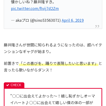
懐かしいね？藤井隆すき。
pic.twitter.com/fIvij7d2Zm
— akaプロ (@sino53563071)
April 6, 2019
藤井隆さんが世間に知られるようになったのは、超ハイテ
ンションなギャグが始まり。
前置きで
「この喜びを、踊りで表現したいと思います」
と
言ったら歌いながらダンス！
”○○に出会えてよかった～！嬉し恥ずかしオーマ
イハート♪○○に出会えて嬉しい僕の体の一部が