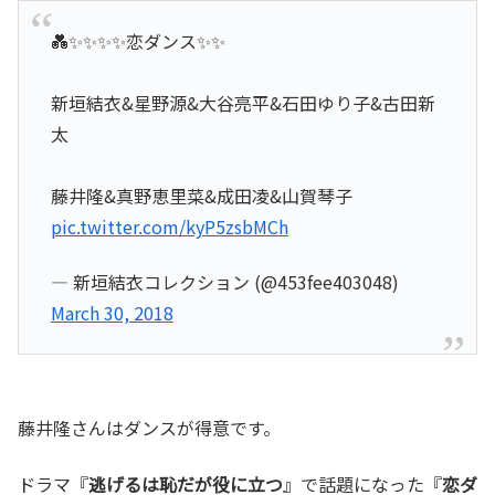
💑✨✨✨✨恋ダンス✨✨
新垣結衣&星野源&大谷亮平&石田ゆり子&古田新
太
藤井隆&真野恵里菜&成田凌&山賀琴子
pic.twitter.com/kyP5zsbMCh
— 新垣結衣コレクション (@453fee403048)
March 30, 2018
藤井隆さんはダンスが得意です。
ドラマ『
逃げるは恥だが役に立つ
』で話題になった『
恋ダ