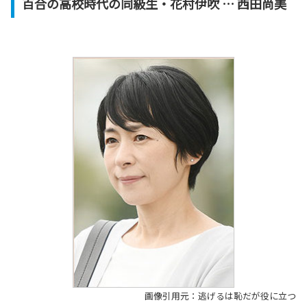
百合の高校時代の同級生・花村伊吹 … 西田尚美
画像引用元：逃げるは恥だが役に立つ