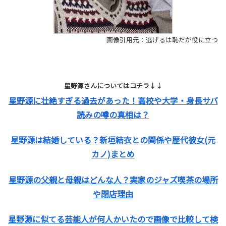
画像引用元：逃げるは恥だが役に立つ
星野源さんについてはコチラ↓↓
星野源に壮絶すぎる過去があった！高校や大学・身長サバ
読みの噂の真相は？
星野源は結婚している？新垣結衣との関係や歴代彼女(元
カノ)まとめ
星野源の父親と母親はどんな人？実家のジャズ喫茶の場所
や閉店理由
星野源に似てる芸能人が何人かいたので画像で比較して検