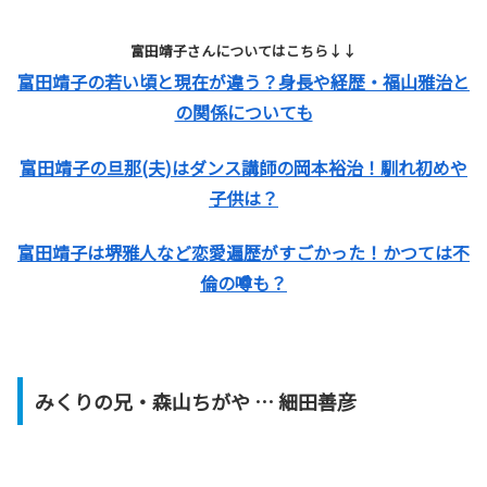
富田靖子さんについてはこちら↓↓
富田靖子の若い頃と現在が違う？身長や経歴・福山雅治と
の関係についても
富田靖子の旦那(夫)はダンス講師の岡本裕治！馴れ初めや
子供は？
富田靖子は堺雅人など恋愛遍歴がすごかった！かつては不
倫の噂も？
みくりの兄・森山ちがや … 細田善彦