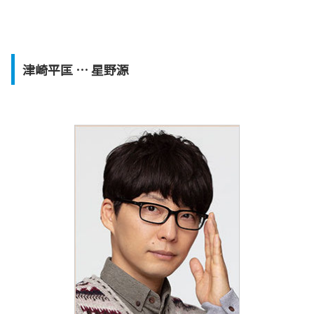
津崎平匡 … 星野源