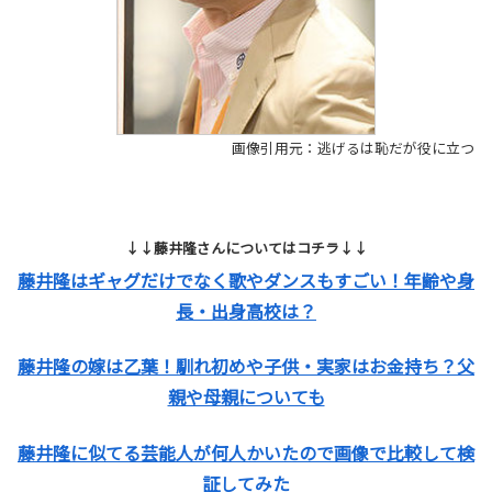
画像引用元：逃げるは恥だが役に立つ
↓↓藤井隆さんについてはコチラ↓↓
藤井隆はギャグだけでなく歌やダンスもすごい！年齢や身
長・出身高校は？
藤井隆の嫁は乙葉！馴れ初めや子供・実家はお金持ち？父
親や母親についても
藤井隆に似てる芸能人が何人かいたので画像で比較して検
証してみた