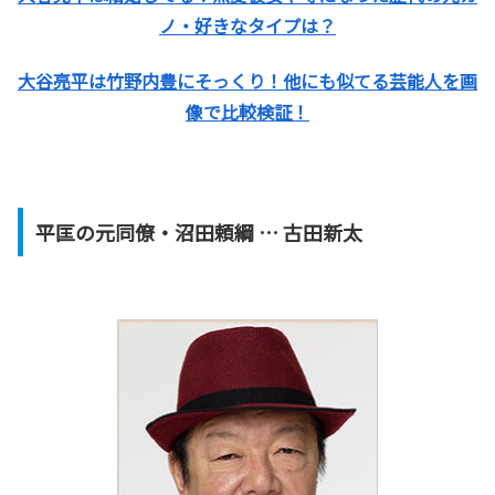
ノ・好きなタイプは？
大谷亮平は竹野内豊にそっくり！他にも似てる芸能人を画
像で比較検証！
平匡の元同僚・沼田頼綱 … 古田新太