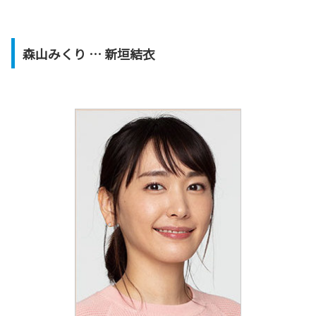
森山みくり … 新垣結衣