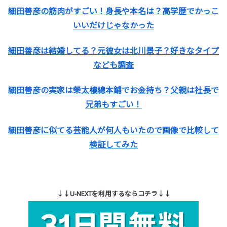
細田善彦の筋肉がすごい！身長や本名は？高学歴でかっこ
いいだけじゃなかった
細田善彦は結婚してる？元彼女は北川景子？好きなタイプ
なども調査
細田善彦の実家は榮太樓總本鋪でお金持ち？父親は社長で
兄弟もすごい！
細田善彦に似てる芸能人が何人もいたので画像で比較して
検証してみた
↓↓U-NEXTを利用するならコチラ↓↓