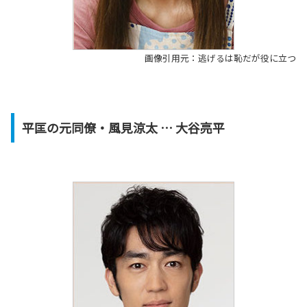
画像引用元：逃げるは恥だが役に立つ
平匡の元同僚・風見涼太 … 大谷亮平