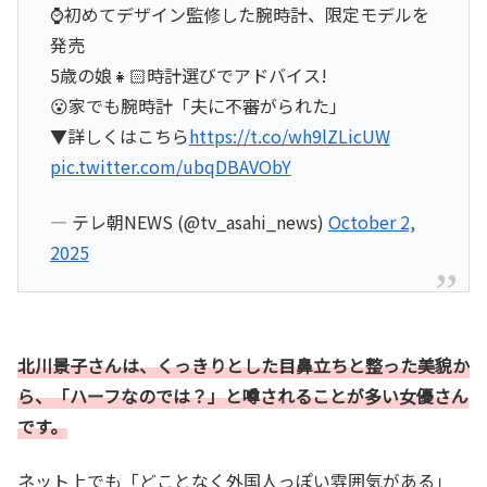
⌚初めてデザイン監修した腕時計、限定モデルを
発売
5歳の娘👧🏻時計選びでアドバイス!
😮家でも腕時計「夫に不審がられた」
▼詳しくはこちら
https://t.co/wh9lZLicUW
pic.twitter.com/ubqDBAVObY
— テレ朝NEWS (@tv_asahi_news)
October 2,
2025
北川景子さんは、くっきりとした目鼻立ちと整った美貌か
ら、「ハーフなのでは？」と噂されることが多い女優さん
です。
ネット上でも「どことなく外国人っぽい雰囲気がある」