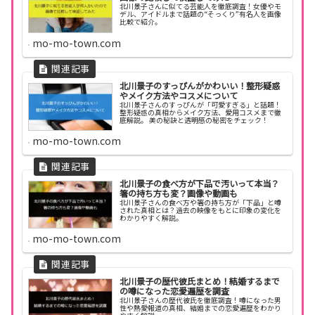
北川景子さんに似てる芸能人を徹底調査！女優やモ
デル、アイドルまで話題の“そっくり”有名人を画像
比較で紹介。
mo-mo-town.com
北川景子のすっぴんがかわいい！整形疑惑
やメイク方法やコスメについて
北川景子さんのすっぴんが「可愛すぎる」と話題！
整形疑惑の真相からメイク方法、愛用コスメまで徹
底解説。 美の秘訣と透明感の秘密をチェック！
mo-mo-town.com
北川景子の食べ方が下品で汚いって本当？
箸の持ち方も変？画像や動画も
北川景子さんの食べ方や箸の持ち方が「下品」と噂
された真相とは？過去の映像をもとに印象の変化を
わかりやすく解説。
mo-mo-town.com
北川景子の歴代彼氏まとめ！結婚するまで
の噂になった恋愛遍歴を調査
北川景子さんの歴代彼氏を徹底調査！噂になった男
性や熱愛報道の真相、結婚までの恋愛遍歴をわかり