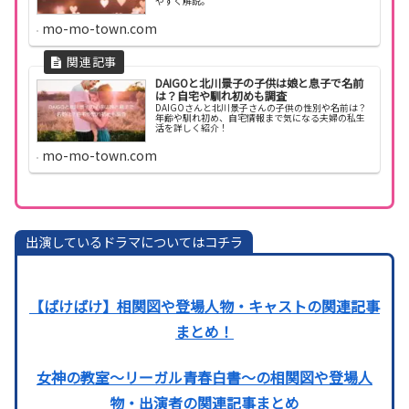
やすく解説。
mo-mo-town.com
DAIGOと北川景子の子供は娘と息子で名前
は？自宅や馴れ初めも調査
DAIGOさんと北川景子さんの子供の性別や名前は？
年齢や馴れ初め、自宅情報まで気になる夫婦の私生
活を詳しく紹介！
mo-mo-town.com
出演しているドラマについてはコチラ
【ばけばけ】相関図や登場人物・キャストの関連記事
まとめ！
女神の教室〜リーガル青春白書〜の相関図や登場人
物・出演者の関連記事まとめ