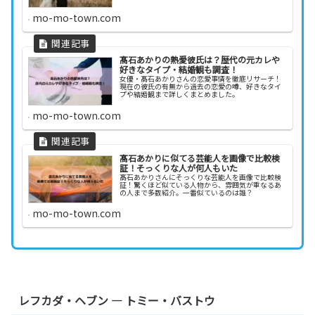
mo-mo-town.com
髙石あかりの熱愛彼氏は？歴代の元カレや
好きなタイプ・結婚観も調査！
女優・髙石あかりさんの恋愛事情を徹底リサーチ！
現在の彼氏の有無から過去の恋愛の噂、好きなタイ
プや結婚観まで詳しくまとめました。
mo-mo-town.com
髙石あかりに似てる芸能人を画像で比較検
証！そっくりな人が何人もいた
髙石あかりさんにそっくりな芸能人を画像で比較検
証！驚くほど似ている人物から、雰囲気が重なるあ
の人まで多数紹介。一番似ているのは誰？
mo-mo-town.com
レフカダ・ヘブン — トミー・バストウ