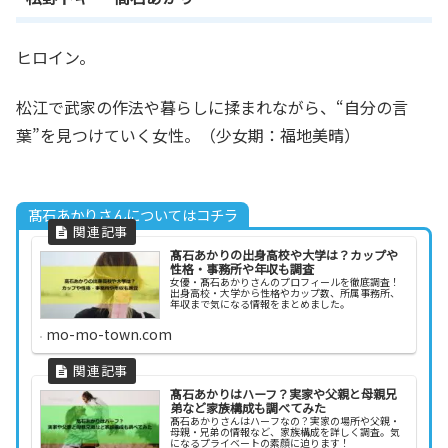
ヒロイン。
松江で武家の作法や暮らしに揉まれながら、“自分の言
葉”を見つけていく女性。（少女期：福地美晴）
髙石あかりさんについてはコチラ
髙石あかりの出身高校や大学は？カップや
性格・事務所や年収も調査
女優・髙石あかりさんのプロフィールを徹底調査！
出身高校・大学から性格やカップ数、所属事務所、
年収まで気になる情報をまとめました。
mo-mo-town.com
髙石あかりはハーフ？実家や父親と母親兄
弟など家族構成も調べてみた
髙石あかりさんはハーフなの？実家の場所や父親・
母親・兄弟の情報など、家族構成を詳しく調査。気
になるプライベートの素顔に迫ります！