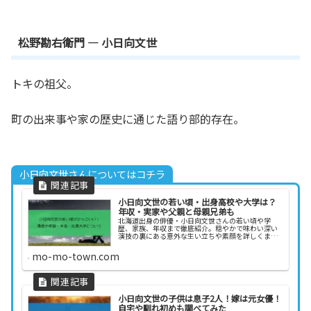
松野勘右衛門 — 小日向文世
トキの祖父。
町の出来事や家の歴史に通じた語り部的存在。
小日向文世さんについてはコチラ
小日向文世の若い頃・出身高校や大学は？
年収・実家や父親と母親兄弟も
北海道出身の俳優・小日向文世さんの若い頃や学
歴、家族、年収まで徹底紹介。穏やかで味わい深い
演技の裏にある意外な生い立ちや素顔を詳しくまと
めました。
mo-mo-town.com
小日向文世の子供は息子2人！嫁は元女優！
自宅や馴れ初めも調べてみた