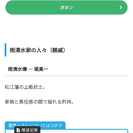
ボタン
雨清水家の人々（親戚）
雨清水傳 — 堤真一
松江藩の上級武士。
家格と責任感の間で揺れる矜持。
堤真一さんについてはコチラ