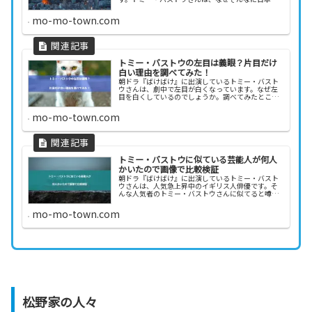
が上手いのでしょうか。また、現在日本で活動して
いるトミー・バストウさんが、結婚しているのか、
mo-mo-town.com
もしくは熱愛...
トミー・バストウの左目は義眼？片目だけ
白い理由を調べてみた！
朝ドラ『ばけばけ』に出演しているトミー・バスト
ウさんは、劇中で左目が白くなっています。なぜ左
目を白くしているのでしょうか。調べてみたとこ
ろ、トミー・バストウさんの忠実な役作りが見えて
きました。そこで今回は、トミー・バストウさんの
mo-mo-town.com
左目が白い理...
トミー・バストウに似ている芸能人が何人
かいたので画像で比較検証
朝ドラ『ばけばけ』に出演しているトミー・バスト
ウさんは、人気急上昇中のイギリス人俳優です。そ
んな人気者のトミー・バストウさんに似てると噂に
なっている芸能人が何人かいます。トミー・バスト
ウさんはイギリス人なので、やはり欧米系の芸能人
mo-mo-town.com
に似てるの...
松野家の人々