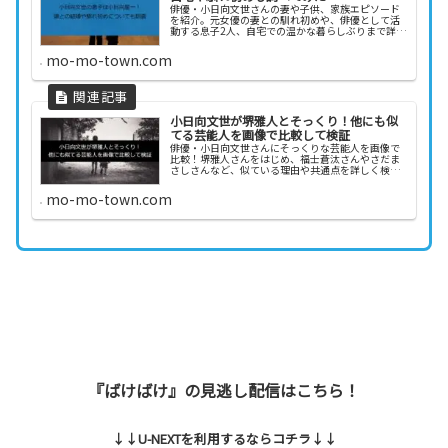
俳優・小日向文世さんの妻や子供、家族エピソード
を紹介。元女優の妻との馴れ初めや、俳優として活
動する息子2人、自宅での温かな暮らしぶりまで詳し
くまとめました。
mo-mo-town.com
小日向文世が堺雅人とそっくり！他にも似
てる芸能人を画像で比較して検証
俳優・小日向文世さんにそっくりな芸能人を画像で
比較！堺雅人さんをはじめ、福士蒼汰さんやさだま
さしさんなど、似ている理由や共通点を詳しく検証
しました。
mo-mo-town.com
『ばけばけ』の見逃し配信はこちら！
↓↓U-NEXTを利用するならコチラ↓↓