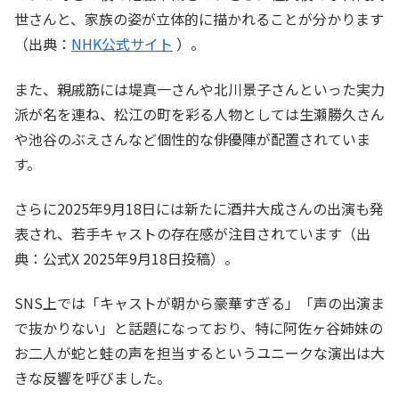
世さんと、家族の姿が立体的に描かれることが分かります
（出典：
NHK公式サイト
）。
また、親戚筋には堤真一さんや北川景子さんといった実力
派が名を連ね、松江の町を彩る人物としては生瀬勝久さん
や池谷のぶえさんなど個性的な俳優陣が配置されていま
す。
さらに2025年9月18日には新たに酒井大成さんの出演も発
表され、若手キャストの存在感が注目されています（出
典：公式X 2025年9月18日投稿）。
SNS上では「キャストが朝から豪華すぎる」「声の出演ま
で抜かりない」と話題になっており、特に阿佐ヶ谷姉妹の
お二人が蛇と蛙の声を担当するというユニークな演出は大
きな反響を呼びました。