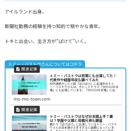
アイルランド出身。
新聞社勤務の経験を持つ知的で穏やかな青年。
トキと出会い、生き方が“ばけて”いく。
トミー・バストウさんについてはコチラ
トミー・バストウは将軍にも出演してた！
代表作や経歴年収も調べてみた
NHK連続テレビ小説『ばけばけ』に出演中のトミ
ー・バストウさんは、大ヒットドラマ『SHOGUN 将
軍』にも出演しています。『SHOGUN 将軍』に出演
したことで、トミー・バストウさんはかなりキャリ
アアップしたのではないでしょうか。また、トミ...
mo-mo-town.com
トミー・バストウはなぜ日本語上手？妻
は？学歴や父親と母親兄弟も調査
朝ドラ『ばけばけ』に出演しているトミー・バスト
ウさんの日本語が上手すぎると話題になっていま
す。トミー・バストウさんは、なぜそんなに日本語