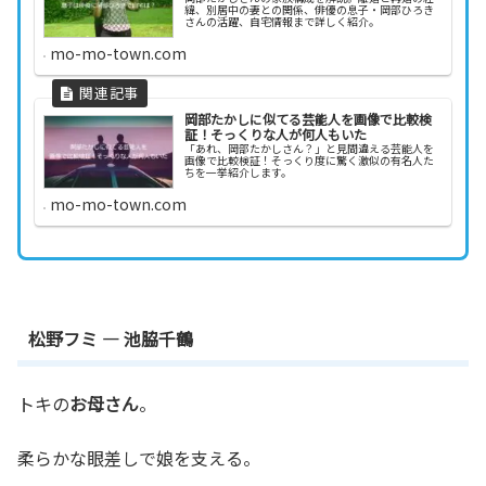
緯、別居中の妻との関係、俳優の息子・岡部ひろき
さんの活躍、自宅情報まで詳しく紹介。
mo-mo-town.com
岡部たかしに似てる芸能人を画像で比較検
証！そっくりな人が何人もいた
「あれ、岡部たかしさん？」と見間違える芸能人を
画像で比較検証！そっくり度に驚く激似の有名人た
ちを一挙紹介します。
mo-mo-town.com
松野フミ — 池脇千鶴
トキの
お母さん
。
柔らかな眼差しで娘を支える。