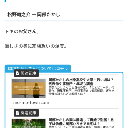
松野司之介 — 岡部たかし
トキの
お父さん
。
厳しさの奥に家族想いの温度。
岡部たかしさんについてはコチラ
岡部たかしの出身高校や大学・若い頃は？
代表作や事務所・年収も調査
岡部たかしさんの出身校や若い頃のエピソード、代
表作、所属事務所、年収事情まで徹底解説。遅咲き
俳優の知られざる素顔とは？
mo-mo-town.com
岡部たかしの妻は離婚して再婚で別居！息
子は俳優に岡部ひろきで自宅は？
岡部たかしさんの家族構成を解説。離婚と再婚の経