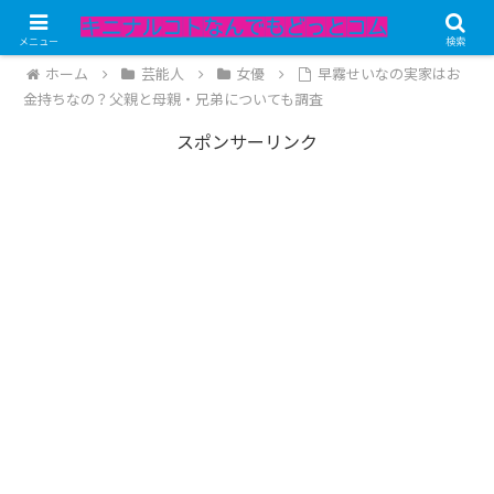
記事内にPRが含まれています。
メニュー
検索
ホーム
芸能人
女優
早霧せいなの実家はお
金持ちなの？父親と母親・兄弟についても調査
スポンサーリンク