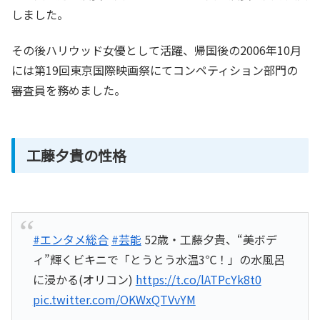
しました。
その後ハリウッド女優として活躍、帰国後の2006年10月
には第19回東京国際映画祭にてコンペティション部門の
審査員を務めました。
工藤夕貴の性格
#エンタメ総合
#芸能
52歳・工藤夕貴、“美ボデ
ィ”輝くビキニで「とうとう水温3℃！」の水風呂
に浸かる(オリコン)
https://t.co/lATPcYk8t0
pic.twitter.com/OKWxQTVvYM