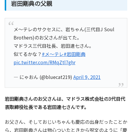
岩田剛典の父親
メ～テレのサクセスに、岩ちゃん(三代目J Soul
Brothers)のお父さんが出てた。
マドラス三代目社長、岩田達七さん。
似てるかな？
#メ～テレ
#岩田剛典
pic.twitter.com/RMqZtl7ghr
— にゃおん (@bluecat219)
April 9, 2021
岩田剛典さんのお父さんは、マドラス株式会社の3代目代
表取締役社長である岩田達七さんです。
お父さん、そしておじいちゃんも慶応の出身だったことか
ら、岩田剛典さんは物心ついたときから呪文のように「慶