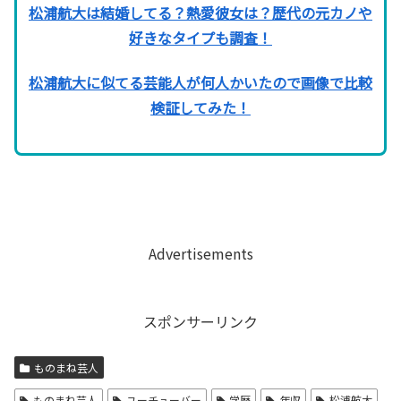
松浦航大は結婚してる？熱愛彼女は？歴代の元カノや
好きなタイプも調査！
松浦航大に似てる芸能人が何人かいたので画像で比較
検証してみた！
Advertisements
スポンサーリンク
ものまね芸人
ものまね芸人
ユーチューバー
学歴
年収
松浦航大