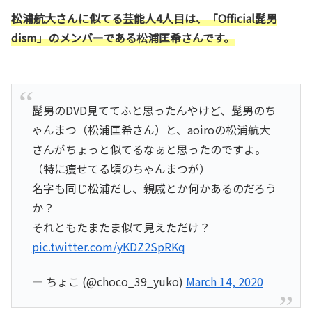
松浦航大さんに似てる芸能人4人目は、「Official髭男
dism」のメンバーである松浦匡希さんです。
髭男のDVD見ててふと思ったんやけど、髭男のち
ゃんまつ（松浦匡希さん）と、aoiroの松浦航大
さんがちょっと似てるなぁと思ったのですよ。
（特に痩せてる頃のちゃんまつが）
名字も同じ松浦だし、親戚とか何かあるのだろう
か？
それともたまたま似て見えただけ？
pic.twitter.com/yKDZ2SpRKq
— ちょこ (@choco_39_yuko)
March 14, 2020