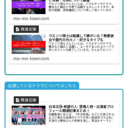
ウエンツ瑛士さんといえば、バラエティやドラマ、
舞台など幅広い分野で活躍するタレントですが、本
名や国籍、家族構成について詳しく知っています
か？ハーフであることは有名ですが、「実家はど
こ？」「両親はどんな人？」と気になる方も多いの
mo-mo-town.com
ではないでしょ...
ウエンツ瑛士は結婚して嫁がいる？熱愛彼
女や歴代の元カノ・好きなタイプも
ウエンツ瑛士さんといえば、バラエティやドラマ、
舞台など幅広く活躍し、ユーモアあふれるトークで
多くのファンを魅了しています。そんなウエンツさ
んが「結婚しているのか？」「お相手はどんな人な
のか？」と気になっている方も多いのではないでし
mo-mo-town.com
ょうか。長...
出演しているドラマについてはこちら
日本沈没-希望の人- 登場人物・出演者プロ
フィール関連記事まとめ！
日曜劇場と言えば、『半沢直樹』などに代表される
ように骨太な物語のドラマが多い放送枠ですよね。
主演の小栗旬さんが官僚を演じ、政治をテーマとし
た『日本沈没-希望の人-』も例にもれず骨太で熱いド
ラマになるのは、間違いないでしょう。今回は、そ