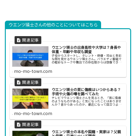
ウエンツ瑛士さんの他のことについてはこちら
ウエンツ瑛士の出身高校や大学は？身長や
体重・年齢や年収も調査
子役からスタートし、タレント・俳優・司会と多彩
な顔を見せるウエンツ瑛士さん。バラエティ番組で
の軽妙なトークや舞台での存在感からは想像できな
いほど、意外と知られていない一面もあるようで
す。たとえば、どこの高校や大学を卒業したのか、
mo-mo-town.com
身長や体重な...
ウエンツ瑛士の首に傷痕はいつからある？
手術や火傷の噂を調べてみた
テレビでウエンツ瑛士さんを見るとき、「首に傷痕
のようなものがある」と気になったことはありませ
んか？昔からあったのか、最近になって目立つよう
になったのか—この何気ない変化に、ふと目が留ま
った方も多いでしょう。ネット上では「手術の跡で
mo-mo-town.com
は？」「火...
ウエンツ瑛士の本名や国籍・実家は？父親
と母親・兄弟について調査