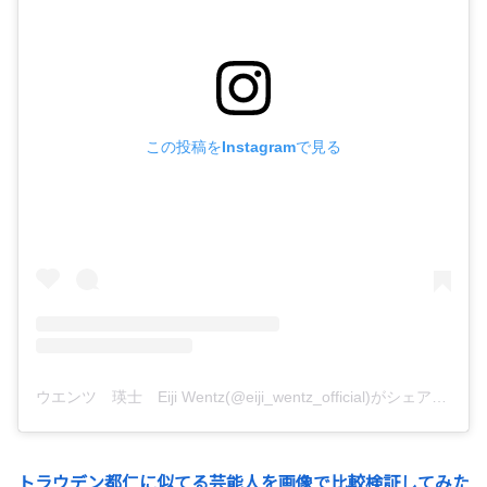
この投稿をInstagramで見る
ウエンツ 瑛士 Eiji Wentz(@eiji_wentz_official)がシェアした投稿
トラウデン都仁に似てる芸能人を画像で比較検証してみた