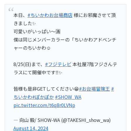
本日、
#ちいかわお台場商店
様にお邪魔させて頂
きました✨
可愛いがいっぱい〜🈵
僕は同じメンバーカラーの「ちいかわアドベンチ
ャーのちいかわ☺️
8/25(日)まで、
#フジテレビ
本社屋7階フジさんテ
ラスにて開催中です‼️✨
皆様も是非GETしてください😁
#お台場冒険王
#
ちいかわ
#ぽかぽか
#SHOW_WA
pic.twitter.com/t6q8r0LVNp
— 向山 毅/ SHOW-WA (@TAKESHI_show_wa)
August 14, 2024