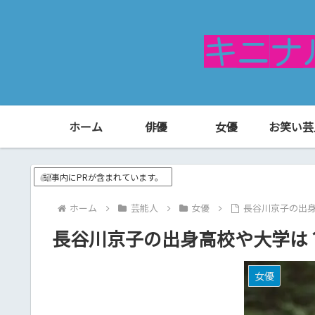
ホーム
俳優
女優
お笑い芸
記事内にPRが含まれています。
ホーム
芸能人
女優
長谷川京子の出
長谷川京子の出身高校や大学は
女優