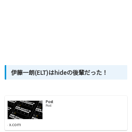
伊藤一朗(ELT)はhideの後輩だった！
Post
Post
x.com