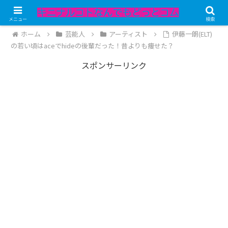
記事内にPRが含まれています。
メニュー
検索
ホーム
芸能人
アーティスト
伊藤一朗(ELT)
の若い頃はaceでhideの後輩だった！昔よりも痩せた？
スポンサーリンク