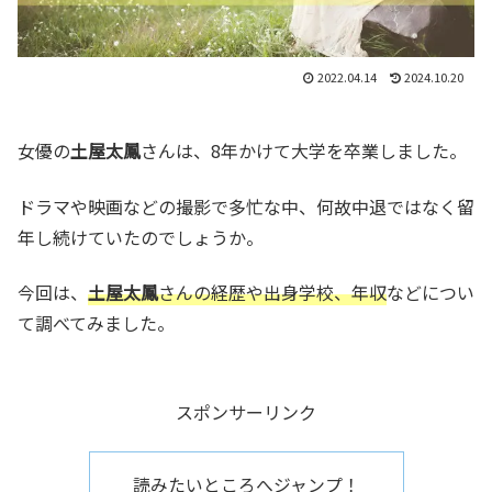
2022.04.14
2024.10.20
女優の
土屋太鳳
さんは、8年かけて大学を卒業しました。
ドラマや映画などの撮影で多忙な中、何故中退ではなく留
年し続けていたのでしょうか。
今回は、
土屋太鳳
さんの経歴や出身学校、年収
などについ
て調べてみました。
スポンサーリンク
読みたいところへジャンプ！