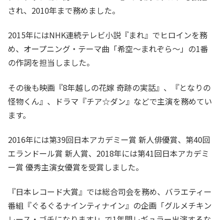
され、2010年まで務めました。
2015年にはNHK連続テレビ小説『まれ』でヒロインを務
め、オープニング・テーマ曲「希空〜まれぞら〜」の1番
の作詞を担当しました。
その後も映画『8年越しの花嫁 奇跡の実話』、『となりの
怪物くん』、ドラマ『チア☆ダン』などで主演を務めてい
ます。
2016年には第39回日本アカデミー賞 新人俳優賞、第40回
エランドール賞 新人賞、2018年には第41回日本アカデミ
ー賞 優秀主演女優賞を受賞しました。
『日本レコード大賞』では総合司会を務め、バラエティー
番組『ぐるぐるナインティナイン』の企画「グルメチキン
レース・ゴチになります!」で1年間レギュラー出演するな