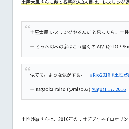
土屋太鳳さんに似てる芸能人2人目は、レスリング
土屋太鳳 レスリングやるんだ と思ったら、土
— とっぺのぺの字はこう書くの ΔⅣ (@TOPPEn
似てる。ような気がする。
#Rio2016
#土性沙
— nagaoka-raizo (@raizo23)
August 17, 2016
土性沙羅さんは、2016年のリオデジャネイロオリ