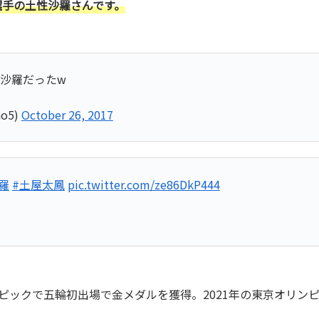
選手の土性沙羅さんです。
性沙羅だったw
o5)
October 26, 2017
羅
#土屋太鳳
pic.twitter.com/ze86DkP444
ンピックで五輪初出場で金メダルを獲得。2021年の東京オリン