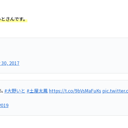
いとさんです。
30, 2017
ム
#大野いと
#土屋太鳳
https://t.co/9bVsMaFuKs
pic.twitte
2019