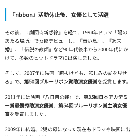
『ribbon』活動休止後、女優として活躍
その後、『劇団☆新感線』を経て、1994年ドラマ『陽の
あたる場所』で女優デビューし、『青い鳥』、『週末
婚』、『伝説の教師』など90年代後半から2000年代にか
けて、多数のヒットドラマに出演しました。
そして、2007年に映画『腑抜けども、悲しみの愛を見せ
ろ』で、
第50回ブルーリボン賞助演女優賞
を受賞します。
2011年には映画『八日目の蝉』で、
第35回日本アカデミ
ー賞最優秀助演女優賞
、
第54回ブルーリボン賞主演女優
賞
を受賞しました。
2009年に結婚、2児の母になった現在もドラマや映画に出