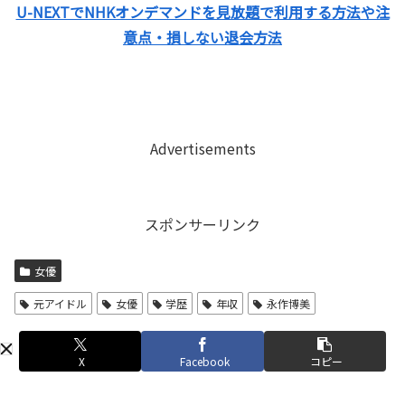
U-NEXTでNHKオンデマンドを見放題で利用する方法や注
意点・損しない退会方法
Advertisements
スポンサーリンク
女優
元アイドル
女優
学歴
年収
永作博美
X
Facebook
コピー