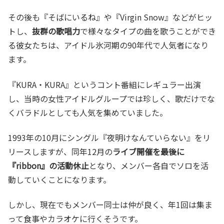
その後も『そばにいるね』や『Virgin Snow』などがヒッ
トし、
抜群の歌唱力
で様々なタイプの曲を歌うことができ
る彼女たちは、アイドル氷河期の90年代で人気者になり
ます。
『KURA・KURA』というコント番組にレギュラー出演
し、当時の女性アイドルグループでは珍しく、歌だけでな
くバラドルとしても人気を集めていました。
1993年の10月にシングル『夜明けなんていらない』をリ
リースしますが、同年12月の
ライブ開催を最後に
『ribbon』の活動休止
となり、メンバー各自でソロを活
動していくことになります。
しかし、現在でもメンバー同士は仲が良く、年1回は集ま
って食事やカラオケに行くそうです。