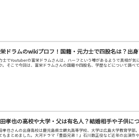
栄ドラムのwikiプロフ！国籍・元力士で四股名は？出
力士でYoutuberの富栄ドラムさんは、ハーフという噂があるようで真相
か。そこで今回は、富栄ドラムさんの国籍や四股名、学歴などについて調べてみ
迫田孝也の高校や大学・父は有名人？結婚相手や子供に
田孝也さんの出身高校は鹿児島県立鶴丸高等学校、大学は広島大学教育学部。
てもまとめました。大河ドラマ『豊臣兄弟！』石川数正役など近年の出演作