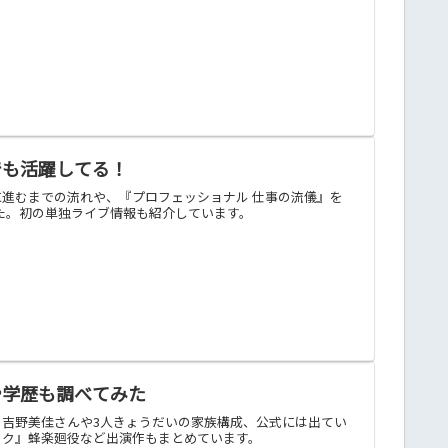
でも活躍してる！
進むまでの流れや、『プロフェッショナル 仕事の流儀』を
した。初の単独ライブ情報も紹介しています。
や学歴も調べてみた
母親の吉野美佳さんや3人きょうだいの家族構成、公式には出てい
ック』蜂楽廻役など出演作もまとめています。