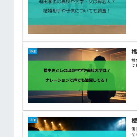
俳優
橋
は
俳優
俳
な