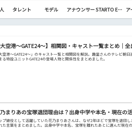
人
タレント
モデル
アナウンサー
STARTO ENTERTAINMENT（旧ジャニーズ）
ア
大空港～GATE24～】相関図・キャスト一覧まとめ｜
大空港〜GATE24〜」のキャスト一覧と相関図を解説。趣里さんのテレビ朝
まる特設ユニットGATE24の登場人物と関係性をまとめました。
花乃まりあの宝塚退団理由は？出身中学や本名・現在の
ップ娘役として活躍していた花乃まりあさんは、なぜ2年ほどで宝塚を退団し
れた言葉をまとめました。出身中学や本名、宝塚を離れたあとに選んだ現在