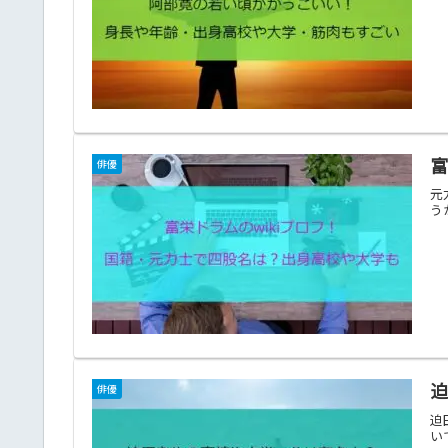
富
俳優
元
う
俳優
迫
い