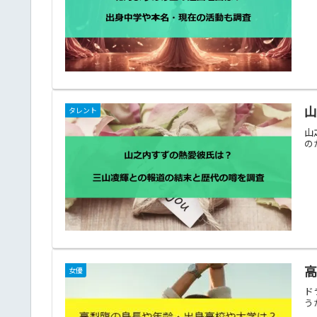
タレント
山
の
女優
ド
う