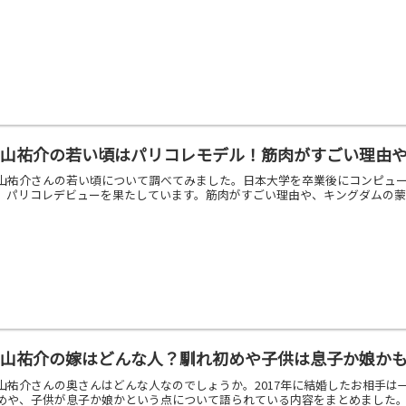
平山祐介の若い頃はパリコレモデル！筋肉がすごい理由
山祐介さんの若い頃について調べてみました。日本大学を卒業後にコンピュー
、パリコレデビューを果たしています。筋肉がすごい理由や、キングダムの
平山祐介の嫁はどんな人？馴れ初めや子供は息子か娘か
山祐介さんの奥さんはどんな人なのでしょうか。2017年に結婚したお相手
めや、子供が息子か娘かという点について語られている内容をまとめました