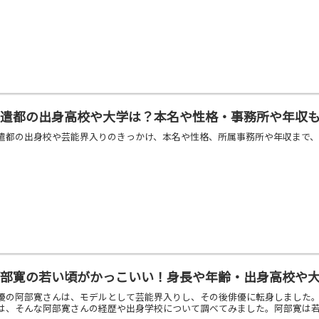
林遣都の出身高校や大学は？本名や性格・事務所や年収
遣都の出身校や芸能界入りのきっかけ、本名や性格、所属事務所や年収まで
阿部寛の若い頃がかっこいい！身長や年齢・出身高校や
優の阿部寛さんは、モデルとして芸能界入りし、その後俳優に転身しました
は、そんな阿部寛さんの経歴や出身学校について調べてみました。阿部寛は若い