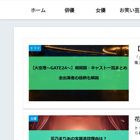
ホーム
俳優
女優
お笑い芸
【
ドラマ
「
集
女優
ト
ら