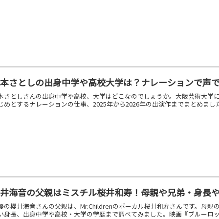
橋本さとしの出身中学や高校大学は？ナレーションで声
本さとしさんの出身中学や高校、大学はどこなのでしょうか。大阪芸術大学に
じめとするナレーションの仕事、2025年から2026年の出演作までまとめま
櫻井海音の父親はミスチル桜井和寿！母親や兄弟・身長
優の櫻井海音さんの父親は、Mr.Childrenのボーカル桜井和寿さんです。
い身長、出身中学や高校・大学の学歴まで調べてみました。映画『ブルーロ