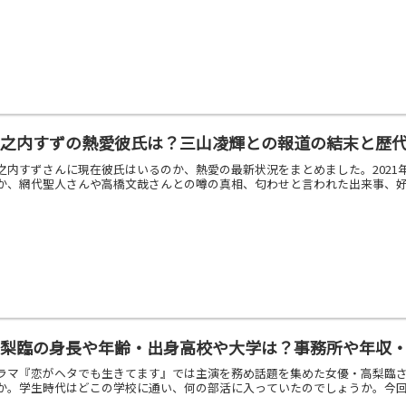
山之内すずの熱愛彼氏は？三山凌輝との報道の結末と歴
之内すずさんに現在彼氏はいるのか、熱愛の最新状況をまとめました。202
か、網代聖人さんや高橋文哉さんとの噂の真相、匂わせと言われた出来事、
高梨臨の身長や年齢・出身高校や大学は？事務所や年収
ラマ『恋がヘタでも生きてます』では主演を務め話題を集めた女優・高梨臨
か。学生時代はどこの学校に通い、何の部活に入っていたのでしょうか。今回は