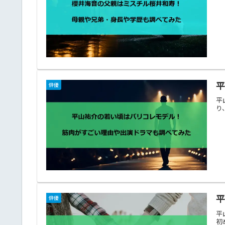
俳優
平
り
俳優
平
初