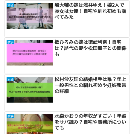
嶋大輔の嫁は浅井ゆえ！娘2人で
俳優
長女は女優！自宅や馴れ初めも調
べてみた
郷ひろみの嫁は徳武利奈！自宅
歌手
は？歴代の妻や松田聖子との関係
も
松村沙友理の結婚相手は誰？年上
女優
一般男性との馴れ初めや妊娠報告
の詳細
水森かおりの年収がすごい！年齢
歌手
をサバ読み？自宅や事務所につい
ても