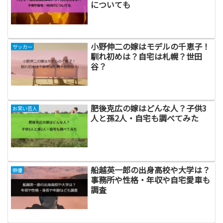
についても
小野伸二の嫁はモデルの千恵子！
サッカー
馴れ初めは？自宅は札幌？世田
谷？
肥後克広の嫁はどんな人？子供3
お笑い芸人
人と孫2人・自宅も調べてみた
船越英一郎の出身高校や大学は？
俳優
事務所や性格・年収や自宅愛車も
調査