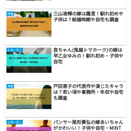
三山凌輝の嫁は趣里！馴れ初めや
俳優
子供は？結婚時期や自宅も調査
良ちゃん(鬼越トマホーク)の嫁は
お笑い芸人
早乙女ゆみの！馴れ初め・子供や
自宅
戸田恵子の代表作や演じたキャラ
声優
は？若い頃や事務所・年収や自宅
も調査
パンサー尾形貴弘の嫁あいちゃん
お笑い芸人
がかわいい！子供や自宅・MINT