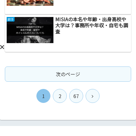
MISIAの本名や年齢・出身高校や
歌手
大学は？事務所や年収・自宅も調
査
次のページ
次
1
2
67
へ