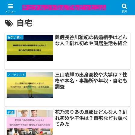
メニュー
検索
自宅
錦鯉長谷川雅紀の結婚相手はどん
お笑い芸人
な人？馴れ初めや同居生活も紹介
三山凌輝の出身高校や大学は？性
アーティスト
格や本名・事務所や年収・自宅も
調査
花乃まりあの旦那はどんな人？馴
女優
れ初めや子供は？自宅なども調べ
てみた