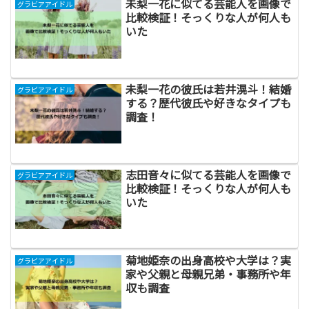
未梨一花に似てる芸能人を画像で
グラビアアイドル
比較検証！そっくりな人が何人も
いた
未梨一花の彼氏は若井滉斗！結婚
グラビアアイドル
する？歴代彼氏や好きなタイプも
調査！
志田音々に似てる芸能人を画像で
グラビアアイドル
比較検証！そっくりな人が何人も
いた
菊地姫奈の出身高校や大学は？実
グラビアアイドル
家や父親と母親兄弟・事務所や年
収も調査