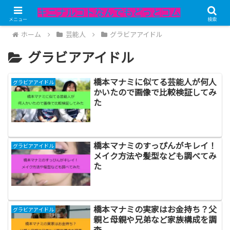
メニュー
検索
ホーム
芸能人
グラビアアイドル
グラビアアイドル
橋本マナミに似てる芸能人が何人
グラビアアイドル
かいたので画像で比較検証してみ
た
橋本マナミのすっぴんがキレイ！
グラビアアイドル
メイク方法や髪型なども調べてみ
た
橋本マナミの実家はお金持ち？父
グラビアアイドル
親と母親や兄弟など家族構成を調
査