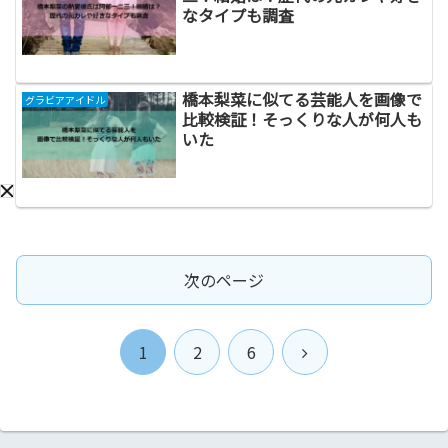
なタイプも調査
橋本梨菜に似てる芸能人を画像で
グラビアアイドル
比較検証！そっくりな人が何人も
いた
次のページ
次
1
2
6
へ