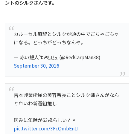
ントのシルクさんです。
カルーセル麻紀とシルクが頭の中でごちゃごちゃ
になる。どっちがどっちなんや。
— 赤い鯉人🎏🌸🇺🇦 (@RedCarpMan38)
September 30, 2016
吉本興業所属の美容番長ことシルク姉さんがなん
とれいわ新選組推し
因みに年齢が63歳らしい💧💧
pic.twitter.com/3FcQmbEnLI