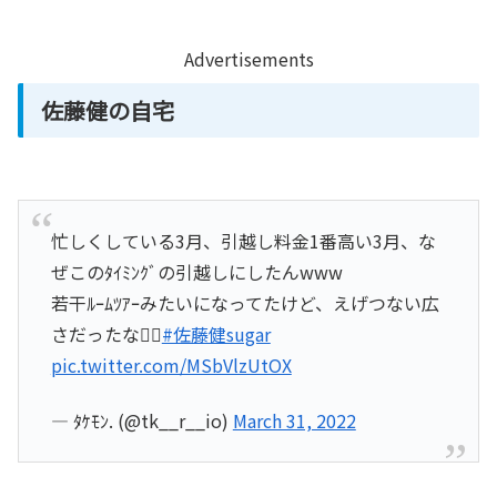
Advertisements
佐藤健の自宅
忙しくしている3月、引越し料金1番高い3月、な
ぜこのﾀｲﾐﾝｸﾞの引越しにしたんwww
若干ﾙｰﾑﾂｱｰみたいになってたけど、えげつない広
さだったな🤦‍♀️
#佐藤健sugar
pic.twitter.com/MSbVlzUtOX
— ﾀｹﾓﾝ. (@tk__r__io)
March 31, 2022