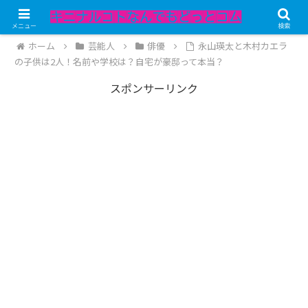
記事内にPRが含まれています。
メニュー
検索
ホーム
芸能人
俳優
永山瑛太と木村カエラ
の子供は2人！名前や学校は？自宅が豪邸って本当？
スポンサーリンク