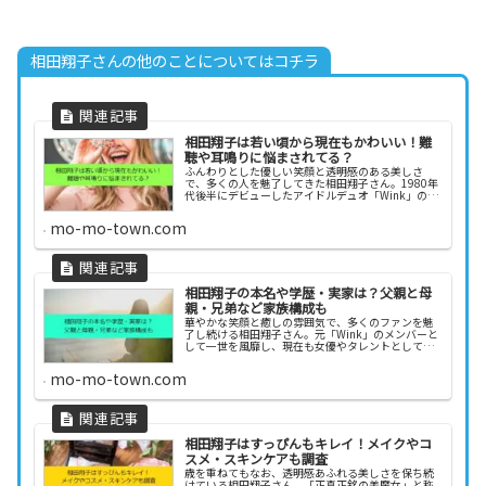
相田翔子さんの他のことについてはコチラ
相田翔子は若い頃から現在もかわいい！難
聴や耳鳴りに悩まされてる？
ふんわりとした優しい笑顔と透明感のある美しさ
で、多くの人を魅了してきた相田翔子さん。1980年
代後半にデビューしたアイドルデュオ「Wink」のメ
ンバーとして一世を風靡し、その後も女優やタレン
トとして活躍を続けています。そんな相田翔子さん
mo-mo-town.com
は、...
相田翔子の本名や学歴・実家は？父親と母
親・兄弟など家族構成も
華やかな笑顔と癒しの雰囲気で、多くのファンを魅
了し続ける相田翔子さん。元「Wink」のメンバーと
して一世を風靡し、現在も女優やタレントとして幅
広く活躍しています。そんな彼女の本名や学歴、家
族構成について気になったことはありませんか？学
mo-mo-town.com
生時代...
相田翔子はすっぴんもキレイ！メイクやコ
スメ・スキンケアも調査
歳を重ねてもなお、透明感あふれる美しさを保ち続
けている相田翔子さん。「正真正銘の美魔女」と称