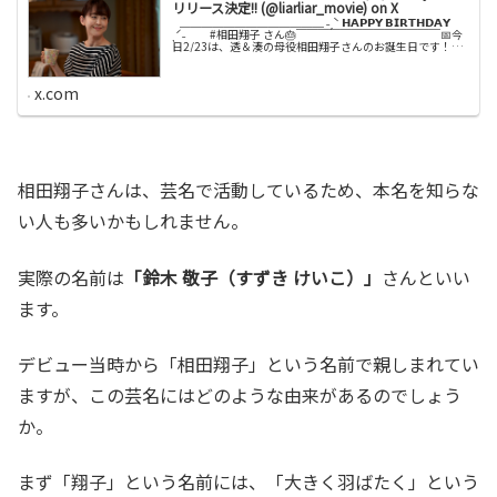
リリース決定!! (@liarliar_movie) on X
⠀＿＿＿＿＿＿＿＿＿＿＿＿＿ ˗ˏˋ 𝗛𝗔𝗣𝗣𝗬 𝗕𝗜𝗥𝗧𝗛𝗗𝗔𝗬
ˎˊ˗ #相田翔子 さん🎂￣￣￣￣￣￣￣￣￣￣￣￣￣📅今
日2/23は、透＆湊の母役相田翔子さんのお誕生日です！お
めでとうございます！！素敵な1年になりますように✨#ラ
イ...
x.com
相田翔子さんは、芸名で活動しているため、本名を知らな
い人も多いかもしれません。
実際の名前は
「鈴木 敬子（すずき けいこ）」
さんといい
ます。
デビュー当時から「相田翔子」という名前で親しまれてい
ますが、この芸名にはどのような由来があるのでしょう
か。
まず「翔子」という名前には、「大きく羽ばたく」という