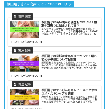
相田翔子さんの他のことについてはコチラ
相田翔子は若い頃から現在もかわいい！難
聴や耳鳴りに悩まされてる？
ふんわりとした優しい笑顔と透明感のある美しさ
で、多くの人を魅了してきた相田翔子さん。1980年
代後半にデビューしたアイドルデュオ「Wink」のメ
ンバーとして一世を風靡し、その後も女優やタレン
トとして活躍を続けています。そんな相田翔子さん
mo-mo-town.com
は、...
相田翔子の旦那は家系がすごかった！馴れ
初めや子供についても調査
透明感あふれる美しさと愛らしいキャラクターで、
多くのファンに愛される相田翔子さん。そんな彼女
が結婚したのは2008年ですが、実は旦那さんの家系
が驚くほどすごいと話題になっています。一体、相
田翔子さんの旦那さんはどんな人物なのでしょう
mo-mo-town.com
か？ さ...
相田翔子はすっぴんもキレイ！メイクやコ
スメ・スキンケアも調査
歳を重ねてもなお、透明感あふれる美しさを保ち続
けている相田翔子さん。「正真正銘の美魔女」と称
される彼女ですが、すっぴん姿も驚くほどキレイだ
と話題になっています。一体、どのようなスキンケ
アやメイク術で、この美しさをキープしているので