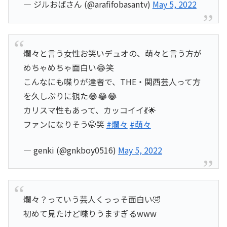
— ジルおばさん (@arafifobasantv)
May 5, 2022
爛々と言う女性お笑いデュオの、萌々と言う方が
めちゃめちゃ面白い😂笑
こんなにも喋りが達者で、THE・関西芸人って方
を久しぶりに観た😂😂😂
カリスマ性もあって、カッコイイ💃🌟
ファンになりそう🤭笑
#爛々
#萌々
— genki (@gnkboy0516)
May 5, 2022
爛々？っていう芸人くっっそ面白い🤣
初めて見たけど喋りうますぎるwww