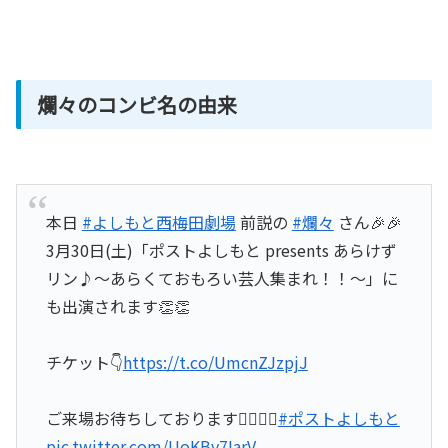
爛々のコンビ名の由来
本日
#よしもと西梅田劇場
前説の
#爛々
さん🎉🎉
3月30日(土)「ポストよしもと presents あらけず
リン♪～あらくておもろい芸人集まれ！！～」に
も出演されます👏👏
チケット👇
https://t.co/UmcnZJzpjJ
ご来場お待ちしております🙇‍♂️🙇‍♂️
#ポストよしもと
pic.twitter.com/UoKBv7IarV