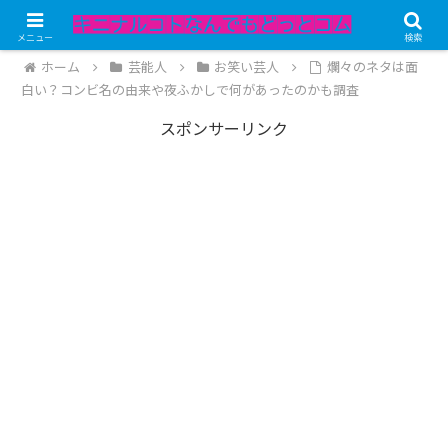
記事内にPRが含まれています。
メニュー
検索
ホーム
芸能人
お笑い芸人
爛々のネタは面
白い？コンビ名の由来や夜ふかしで何があったのかも調査
スポンサーリンク