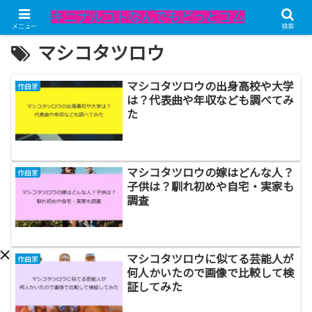
メニュー
検索
マシコタツロウ
マシコタツロウの出身高校や大学
作曲家
は？代表曲や年収なども調べてみ
た
マシコタツロウの嫁はどんな人？
作曲家
子供は？馴れ初めや自宅・実家も
調査
マシコタツロウに似てる芸能人が
作曲家
何人かいたので画像で比較して検
証してみた