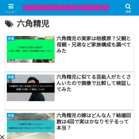
メニュー
検索
六角精児
六角精児の実家は相模原？父親と
俳優
母親・兄弟など家族構成も調べて
みた
六角精児に似てる芸能人がたくさ
俳優
んいたので画像で比較して検証し
てみた
六角精児の嫁はどんな人？結婚回
俳優
数は4回で実はかなりモテるって
本当？