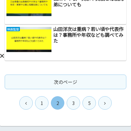
弟についても
山田洋次は重病？若い頃や代表作
映画監督
は？事務所や年収なども調べてみ
た
次のページ
前
次
1
2
3
5
へ
へ