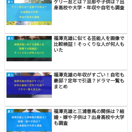
ケリー忍とは？旦那や子供は？出
裏方
身高校や大学・年収や自宅も調査
福澤克雄に似てる芸能人を画像で
裏方
比較検証！そっくりな人が何人も
いた
福澤克雄の年収がすごい！自宅も
裏方
豪邸？定年で引退？ドラマ一覧も
まとめ
福澤克雄と三浦春馬の関係は？結
裏方
婚・嫁や子供は？出身高校や大学
も調査