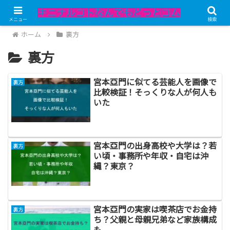
メニュー
検索
ホーム
裏方
裏方
宮本亞門に似てる芸能人を画像で
裏方
比較検証！そっくりな人が何人も
いた
宮本亞門の出身高校や大学は？若
裏方
い頃・事務所や年収・自宅は沖
縄？東京？
宮本亞門の実家は喫茶店でお金持
裏方
ち？父親と母親兄弟など家族構成
も