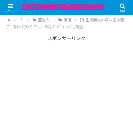
記事内にPRが含まれています。
メニュー
検索
ホーム
芸能人
俳優
生瀬勝久の嫁は堀本陽
子！馴れ初めや子供・親などについても調査！
スポンサーリンク