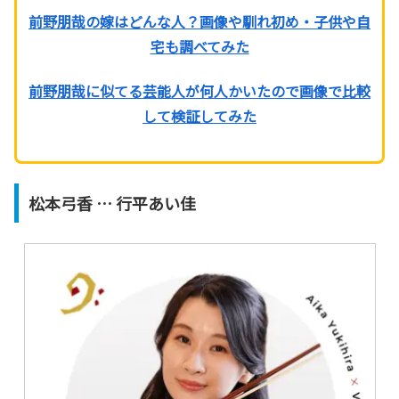
前野朋哉の嫁はどんな人？画像や馴れ初め・子供や自
宅も調べてみた
前野朋哉に似てる芸能人が何人かいたので画像で比較
して検証してみた
松本弓香 … 行平あい佳