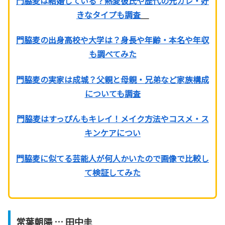
門脇麦は結婚している？熱愛彼氏や歴代の元カレ・好
きなタイプも調査
＿
門脇麦の出身高校や大学は？身長や年齢・本名や年収
も調べてみた
門脇麦の実家は成城？父親と母親・兄弟など家族構成
についても調査
門脇麦はすっぴんもキレイ！メイク方法やコスメ・ス
キンケアについ
門脇麦に似てる芸能人が何人かいたので画像で比較し
て検証してみた
常葉朝陽 … 田中圭