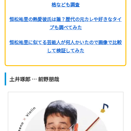
格なども調査
恒松祐里の熱愛彼氏は誰？歴代の元カレや好きなタイ
プも調べてみた
恒松祐里に似てる芸能人が何人かいたので画像で比較
して検証してみた
土井琢郎 … 前野朋哉