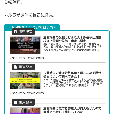
ら転落死。
ネルラが遺体を最初に発見。
玉置玲央さんについてはこちら
玉置玲央の父親はどんな人？身長や出身高
校は？母親や兄弟・実家も調査
優れた身体能力とよく響き渡る声を持つ玉置玲央さ
んは、舞台を中心に俳優として活動しています。そ
んな玉置玲央さんのお父さんや彼女は誰なのでしょ
うか。今回は、玉置玲央さんの経歴や学歴、父親や
家族について調べてみました。玉置玲央の父親はど
mo-mo-town.com
んな人？玉...
玉置玲央の嫁は若月佑美！馴れ初めや歴代
彼女について調べてみた！
ドラマや映画、舞台と俳優として多くの作品に出演
している玉置玲央さんが、2021年12月に結婚を発表
しました。結婚相手である若月佑美さんとはどこで
知り合い、交際や結婚に発展したのでしょうか。今
回は、玉置玲央さんの結婚や過去の恋愛について調
mo-mo-town.com
べて...
玉置玲央に似てる芸能人が何人もいたので
画像で比較して検証してみた