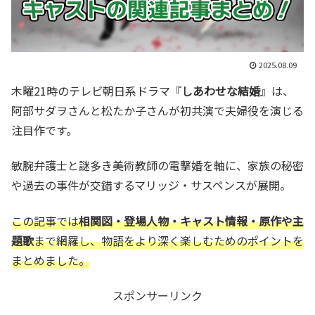
2025.08.09
木曜21時のテレビ朝日系ドラマ『
しあわせな結婚
』は、
阿部サダヲさんと松たか子さんが初共演で夫婦役を演じる
注目作です。
敏腕弁護士と謎多き美術教師の電撃婚を軸に、家族の秘密
や過去の事件が交錯するマリッジ・サスペンスが展開。
この記事では
相関図・登場人物・キャスト情報・原作や主
題歌
まで網羅し、物語をより深く楽しむためのポイントを
まとめました。
スポンサーリンク