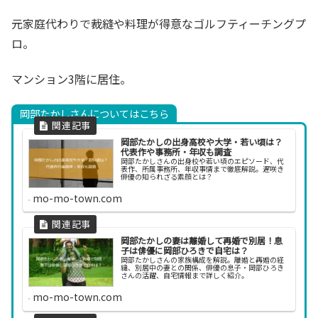
元家庭代わりで裁縫や料理が得意なゴルフティーチングプ
ロ。
マンション3階に居住。
岡部たかしさんについてはこちら
岡部たかしの出身高校や大学・若い頃は？
代表作や事務所・年収も調査
岡部たかしさんの出身校や若い頃のエピソード、代
表作、所属事務所、年収事情まで徹底解説。遅咲き
俳優の知られざる素顔とは？
mo-mo-town.com
岡部たかしの妻は離婚して再婚で別居！息
子は俳優に岡部ひろきで自宅は？
岡部たかしさんの家族構成を解説。離婚と再婚の経
緯、別居中の妻との関係、俳優の息子・岡部ひろき
さんの活躍、自宅情報まで詳しく紹介。
mo-mo-town.com