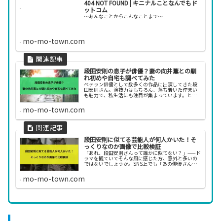
404 NOT FOUND | キニナルことなんでもド
ットコム
〜あんなことからこんなことまで〜
mo-mo-town.com
段田安則の息子が俳優？妻の向井薫との馴
れ初めや自宅も調べてみた
ベテラン俳優として数多くの作品に出演してきた段
田安則さん。演技力はもちろん、落ち着いた佇まい
も魅力で、私生活にも注目が集まっています。とく
に話題となっているのが、「息子が俳優なので
は？」という噂や、妻である向井薫さんとの関係、
mo-mo-town.com
自宅にまつわる...
段田安則に似てる芸能人が何人かいた！そ
っくりなのか画像で比較検証
「あれ、段田安則さんって誰かに似てない？」——ド
ラマを観ていてそんな風に感じた方、意外と多いの
ではないでしょうか。SNS上でも「あの俳優さんに
そっくり！」「表情のクセが似てる気がする」とい
った声がちらほら。渋さとユーモアが共存する段田
mo-mo-town.com
安則さ...