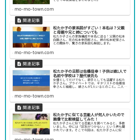
mo-mo-town.com
松たか子の家系図がすごい！本名は？父親
と母親や兄と姉についても
松たか子さんの家族構成や本名に迫る！父親の松本
白鸚さん、兄の松本幸四郎さん、姉の松本紀保さん
との関係や、驚きの家系図も解説します。
mo-mo-town.com
松たか子の旦那は佐橋佳幸！子供は娘1人で
名前や学校は？歴代彼氏も
女優としてだけでなく、歌手としても活躍する松た
か子さん。プライベートでは、ギタリストの佐橋佳
幸さんと結婚し、娘さんが1人いるとのこと。二人の
馴れ初めや結婚生活、娘さんの名前や年齢、さらに
は松たか子さんの結婚前の華やかな恋愛遍歴まで、
mo-mo-town.com
詳しく紹介します。
松たか子に似てる芸能人が何人かいたので
画像で比較検証してみた！
松たか子さんに似てる芸能人を調べてみると、多数
いました。中には「区別がつかない」という声も聞
かれています。そこで今回は、松たか子さんに似て
る芸能人を紹介します。松たか子に似てる芸能人を
画像で比較検証してみた松たか子さんは、上品で落
mo-mo-town.com