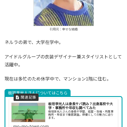
引用元：幸せな結婚
ネルラの弟で、大学在学中。
アイドルグループの衣装デザイナー兼スタイリストとして
活躍中。
現在は多忙のため休学中で、マンション1階に住む。
板垣李光人さんについてはこちら
板垣李光人は身長サバ読み？出身高校や大
学・事務所や年収も調べてみた
板垣李光人さんの身長や学歴、経歴・性格・所属事
務所・年収まで徹底調査。俳優としての魅力に迫り
ます。
mo-mo-town.com