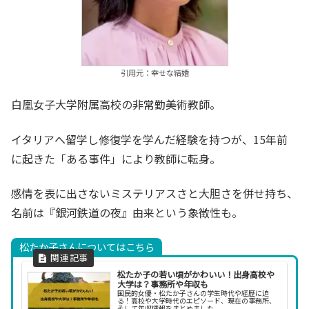
引用元：幸せな結婚
白凰女子大学附属高校の非常勤美術教師。
イタリアへ留学し修復学を学んだ経験を持つが、15年前
に起きた「ある事件」により教師に転身。
感情を表に出さないミステリアスさと大胆さを併せ持ち、
名前は『銀河鉄道の夜』由来という象徴性も。
松たか子さんについてはこちら
松たか子の若い頃がかわいい！出身高校や
大学は？事務所や年収も
国民的女優・松たか子さんの学生時代や経歴に迫
る！高校や大学時代のエピソード、現在の事務所、
そして年収情報をまとめました。