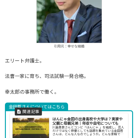
引用元：幸せな結婚
エリート弁護士。
法曹一家に育ち、司法試験一発合格。
幸太郎の事務所で働く。
金田哲さんについてはこちら
はんにゃ金田の出身高校や大学は？実家や
父親と母親兄弟｜年収や自宅についても
川島章良さんとコンビ「はんにゃ.」を結成し、芸人
だけではなく俳優としても話題を集めている金田哲
さんは、どんな人なのでしょうか。どんな家庭で育
ったのか、どこの学校に通っていたのか、何故芸人