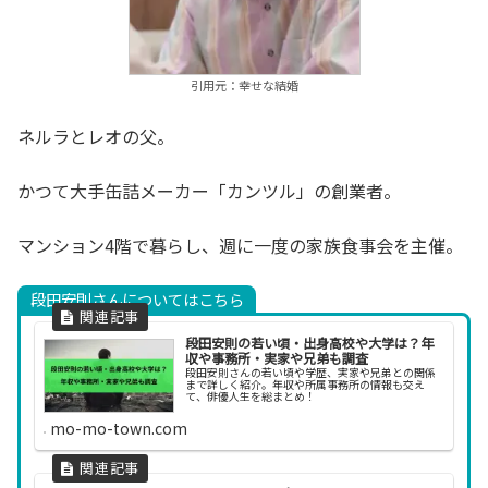
引用元：幸せな結婚
ネルラとレオの父。
かつて大手缶詰メーカー「カンツル」の創業者。
マンション4階で暮らし、週に一度の家族食事会を主催。
段田安則さんについてはこちら
段田安則の若い頃・出身高校や大学は？年
収や事務所・実家や兄弟も調査
段田安則さんの若い頃や学歴、実家や兄弟との関係
まで詳しく紹介。年収や所属事務所の情報も交え
て、俳優人生を総まとめ！
mo-mo-town.com