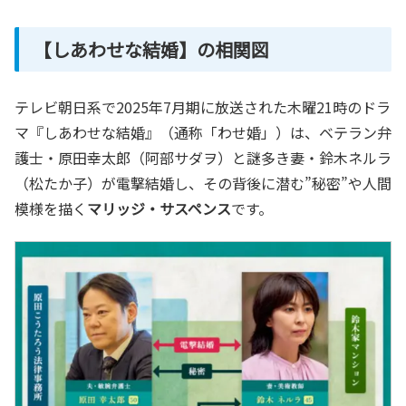
【
しあわせ
な結婚】の相関図
テレビ朝日系で2025年7月期に放送された木曜21時のドラ
マ『しあわせな結婚』（通称「わせ婚」）は、ベテラン弁
護士・原田幸太郎（阿部サダヲ）と謎多き妻・鈴木ネルラ
（松たか子）が電撃結婚し、その背後に潜む”秘密”や人間
模様を描く
マリッジ・サスペンス
です。