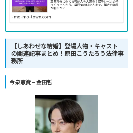
玉置玲央に似てる芸能人を大調査！双子レベルのそ
っくりさんから、雰囲気の似た人まで、驚きの結果
が明らかに
mo-mo-town.com
【
しあわせ
な結婚】登場人物・キャスト
の関連記事まとめ！原田こうたろう法律事
務所
今泉憲資 – 金田哲