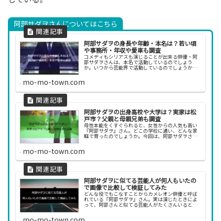
阿部サダヲさんについてはこちら
阿部サダヲの身長や年齢・本名は？若い頃
や事務所・年収や愛車も調査
コメディもシリアスも演じることが出来る俳優・阿
部サダヲさんは、本名で活動しているのでしょう
か。いつから芸能界で活動しているのでしょうか。
今回は、阿部サダヲさんの経歴や事務所、若い頃の
姿などについて調べてみました。阿部サダヲの若い
mo-mo-town.com
頃がイケメン...
阿部サダヲの出身高校や大学は？実家は松
戸市？父親と母親兄弟も調査
母性本能をくすぐられると、女性からの人気も高い
『阿部サダヲ』さん。どこの学校に通い、どんな家
庭で育ったのでしょうか。今回は、阿部サダヲさん
の出身学校や家族について調べてみました。阿部サ
ダヲの学歴 阿部サダヲさんが通っていた学校につい
mo-mo-town.com
て調べて...
阿部サダヲに似てる芸能人が何人もいたの
で画像で比較して検証してみた
どんな役でもこなすことからカメレオン俳優と呼ば
れている『阿部サダヲ』さん。実は演じたときによ
って、阿部さんと似てる芸能人がたくさんいるとネ
ットで話題です。そこで今回、阿部サダヲさんと似
てる芸能人を画像で比較して検証してみました！阿
mo-mo-town.com
部サダヲに...