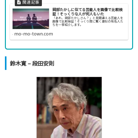
岡部たかしに似てる芸能人を画像で比較検
証！そっくりな人が何人もいた
「あれ、岡部たかしさん？」と見間違える芸能人を
画像で比較検証！そっくり度に驚く激似の有名人た
ちを一挙紹介します。
mo-mo-town.com
鈴木寛 – 段田安則