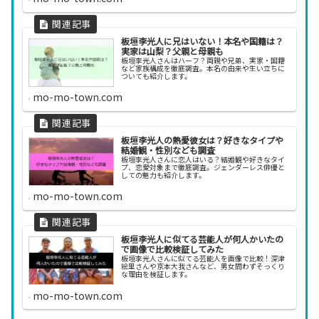
板垣李光人に兄はいない！本名や国籍は？
実家は山梨？父親と母親も
板垣李光人さんはハーフ？両親や兄弟、実家・国籍
など家族構成を徹底調査。本名の由来や生い立ちに
ついても紹介します。
mo-mo-town.com
板垣李光人の熱愛彼女は？好きなタイプや
結婚観・性別なども調査
板垣李光人さんに恋人はいる？結婚観や好きなタイ
プ、恋愛対象まで徹底調査。ジェンダーレス俳優と
しての魅力も紹介します。
mo-mo-town.com
板垣李光人に似てる芸能人が何人かいたの
で画像で比較検証してみた
板垣李光人さんに似てる芸能人を画像で比較！深津
絵里さんや京本大我さんなど、男女問わずそっくり
な理由を検証します。
mo-mo-town.com