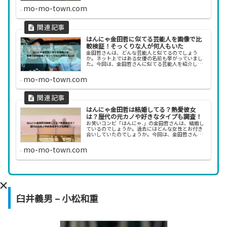
になったのか、気になりますね。今回は、金田哲さ
mo-mo-town.com
んの経歴...
はんにゃ金田哲に似てる芸能人を画像で比
較検証！そっくりな人が何人もいた
金田哲さんは、どんな芸能人と似てるのでしょう
か。ネット上ではある女優の名前も挙がっていまし
た。今回は、金田哲さんに似てる芸能人を紹介しま
す。はんにゃ金田哲に似てる芸能人を画像で比較し
て検証 金田哲さんは、多数の芸能人と見た目が似て
mo-mo-town.com
ると話題に...
はんにゃ金田哲は結婚してる？熱愛彼女
は？歴代の元カノや好きなタイプも調査！
お笑いコンビ「はんにゃ.」の金田哲さんは、結婚し
ているのでしょうか。過去にはどんな女性とお付き
合いしていたのでしょうか。今回は、金田哲さんの
結婚や元彼女、好きなタイプなどについて調べてみ
ました。はんにゃ金田哲は結婚してる？ 【光る君
mo-mo-town.com
へ】金田...
臼井義男 – 小松和重