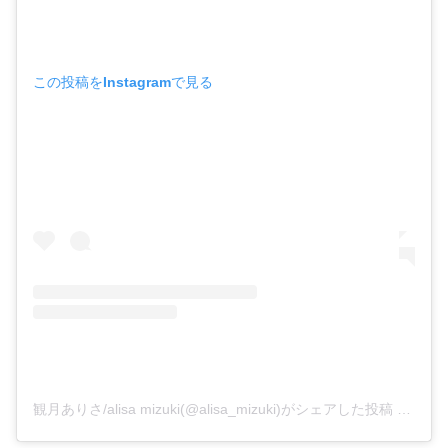
この投稿をInstagramで見る
観月ありさ/alisa mizuki(@alisa_mizuki)がシェアした投稿
–
201