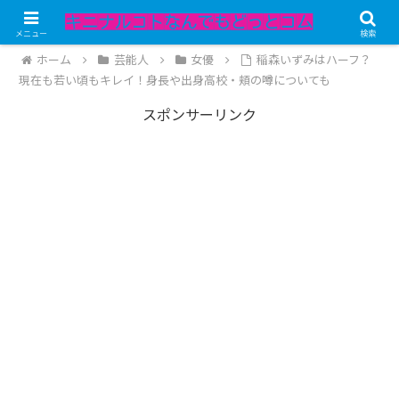
記事内にPRが含まれています。
メニュー
検索
ホーム
芸能人
女優
稲森いずみはハーフ？
現在も若い頃もキレイ！身長や出身高校・頬の噂についても
スポンサーリンク