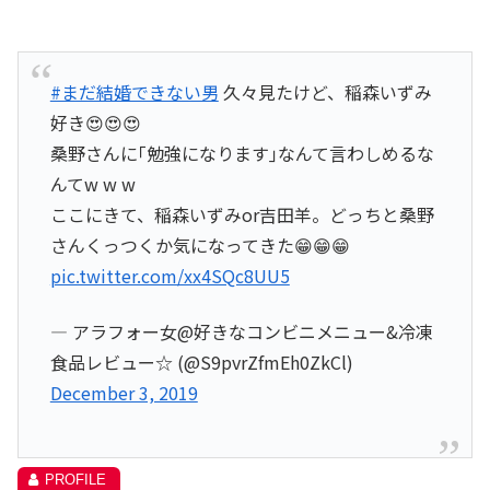
#まだ結婚できない男
久々見たけど、稲森いずみ
好き😍😍😍
桑野さんに｢勉強になります｣なんて言わしめるな
んてw w w
ここにきて、稲森いずみor吉田羊。どっちと桑野
さんくっつくか気になってきた😁😁😁
pic.twitter.com/xx4SQc8UU5
— アラフォー女@好きなコンビニメニュー&冷凍
食品レビュー☆ (@S9pvrZfmEh0ZkCl)
December 3, 2019