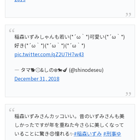
稲森いずみしゃんも若い(*´ω｀*)可愛い(*´ω｀*)
好き(*´ω｀*)(*´ω｀*)(*´ω｀*)
pic.twitter.com/qZ2U7H7w43
— タマ🐕️⚾️&しの❄️🐎🍆 (@shinodeseu)
December 31, 2018
稲森いずみさんカッコいい。昔のいずみさんも美
しかったですが年を重ねた今さらに美しくなって
いることに驚き😍憧れる✨
#稲森いずみ
#刑事ゆ