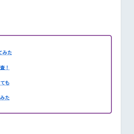
てみた
査！
ても
みた