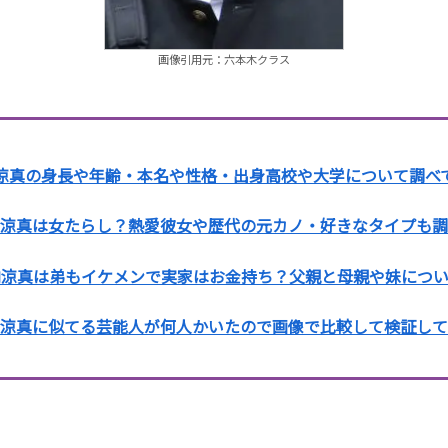
画像引用元：六本木クラス
涼真の身長や年齢・本名や性格・出身高校や大学について調べ
涼真は女たらし？熱愛彼女や歴代の元カノ・好きなタイプも調
内涼真は弟もイケメンで実家はお金持ち？父親と母親や妹につい
涼真に似てる芸能人が何人かいたので画像で比較して検証して