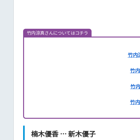
竹内涼真さんについてはコチラ
竹内
竹内
竹
竹内
楠木優香 … 新木優子