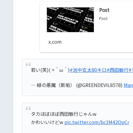
Post
Post
x.com
若い(笑)( =＾ω＾)
#池中玄太80キロ
#西田敏行
— 緑の悪魔（新垢） (@GREENDEVIL8578)
Mar
タカほぼほぼ西田敏行じゃんw
かわいいけどw
pic.twitter.com/bc3M42QpCr