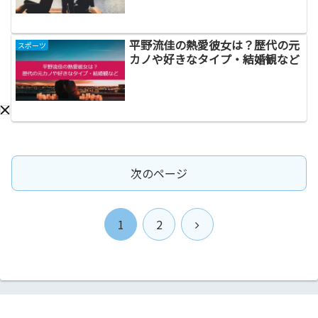
平野流佳の熱愛彼女は？歴代の元
スポーツ
カノや好きなタイプ・結婚観など
次のページ
次
1
2
へ