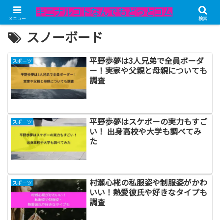
メニュー
検索
スノーボード
平野歩夢は3人兄弟で全員ボーダ
スポーツ
ー！実家や父親と母親についても
調査
平野歩夢はスケボーの実力もすご
スポーツ
い！ 出身高校や大学も調べてみ
た
村瀬心椛の私服姿や制服姿がかわ
スポーツ
いい！熱愛彼氏や好きなタイプも
調査