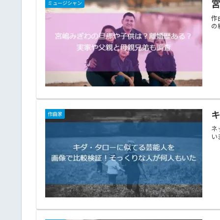
ミュージシャン
作
の
作曲家
ネ
い