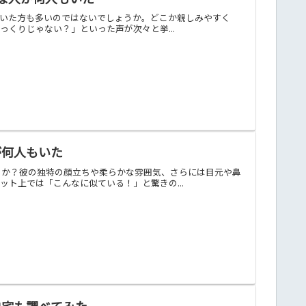
抱いた方も多いのではないでしょうか。どこか親しみやすく
くりじゃない？」といった声が次々と挙...
が何人もいた
うか？彼の独特の顔立ちや柔らかな雰囲気、さらには目元や鼻
ト上では「こんなに似ている！」と驚きの...
自宅も調べてみた