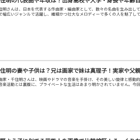
住明さんは、日本を代表する作曲家・編曲家として、数々の名曲を生み出し
で幅広いジャンルで活躍し、繊細かつ壮大なメロディーで多くの人を魅了してい
千住明の妻や子供は？兄は画家で妹は真理子！実家や父
曲家・千住明さんは、映画やドラマの音楽を手掛け、その美しい旋律と感動
音楽活動とは裏腹に、プライベートな生活はあまり明かされていません。今回は