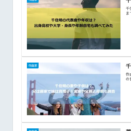
千
ま
作曲家
作
の