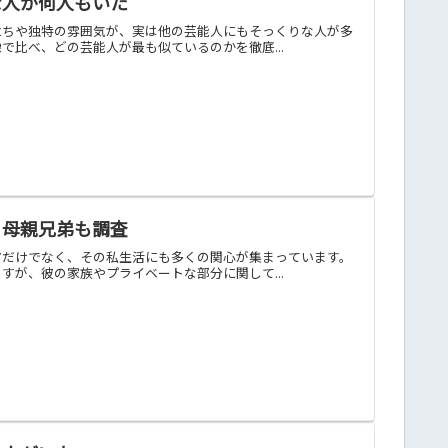
な人が何人もいた
立ちや独特の雰囲気が、実は他の芸能人にもそっくりな人が多
比べ、どの芸能人が最も似ているのかを徹底...
と母親兄弟も調査
アだけでなく、その私生活にも多くの関心が集まっています。
が、彼の家族やプライベートな部分に関して...