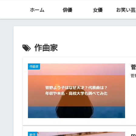
ホーム
俳優
女優
お笑い芸
作曲家
作曲家
菅
m
歌手