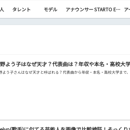
人
タレント
モデル
アナウンサー
STARTO ENTERTAINMENT（旧ジャニーズ）
ア
菅野よう子はなぜ天才？代表曲は？年収や本名・高校大
野よう子さんはなぜ天才と呼ばれる？代表曲から年収・本名・高校大学まで
eiyo(歌手)に似てる芸能人を画像で比較検証！そっく