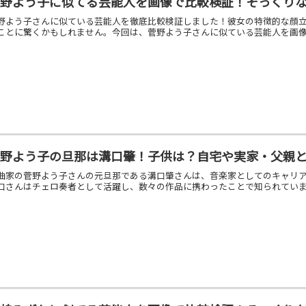
菅野よう子に似てる芸能人を画像で比較検証！そっくり
野よう子さんに似ている芸能人を徹底比較検証しました！彼女の特徴的な顔
ことに驚くかもしれません。今回は、菅野よう子さんに似ている芸能人を画像で
菅野よう子の旦那は溝口肇！子供は？自宅や実家・父親
曲家の菅野よう子さんの元旦那である溝口肇さんは、音楽家としてのキャリ
口さんはチェロ奏者として活躍し、数々の作品に携わったことで知られています