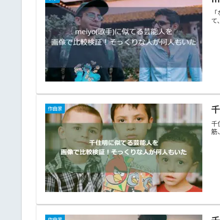
「
て
作曲家
千
筋
作曲家