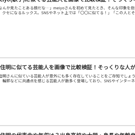
なんか見たことある顔だな…」meiyoさんを初めて見たとき、そんな印象を
、クセになるルックス。SNSやネット上では「〇〇に似てる！」「この人とそっ
千住明に似てる芸能人を画像で比較検証！そっくりな人
住明さんに似ている芸能人が意外にも多く存在していることをご存知でしょ
、輪郭などに共通点を感じる芸能人が数多く登場しており、SNSやインターネッ
千住明の代表曲や年収は？出身高校や大学・身長や年齢