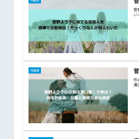
作曲家
菅
い
作曲家
作
溝