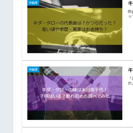
作曲家
作
っ
作曲家
「
か