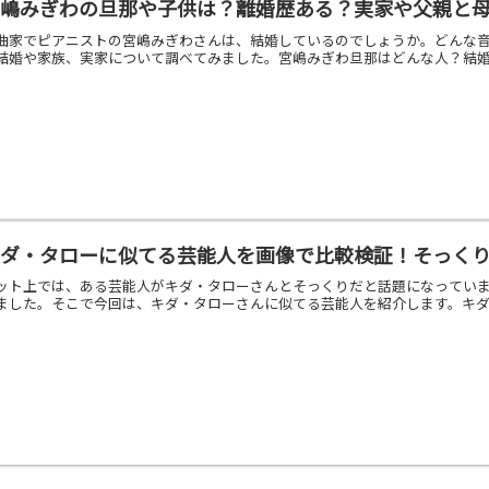
宮嶋みぎわの旦那や子供は？離婚歴ある？実家や父親と
曲家でピアニストの宮嶋みぎわさんは、結婚しているのでしょうか。どんな
結婚や家族、実家について調べてみました。宮嶋みぎわ旦那はどんな人？結婚や離婚歴も Th
キダ・タローに似てる芸能人を画像で比較検証！そっく
ット上では、ある芸能人がキダ・タローさんとそっくりだと話題になってい
ました。そこで今回は、キダ・タローさんに似てる芸能人を紹介します。キダ・