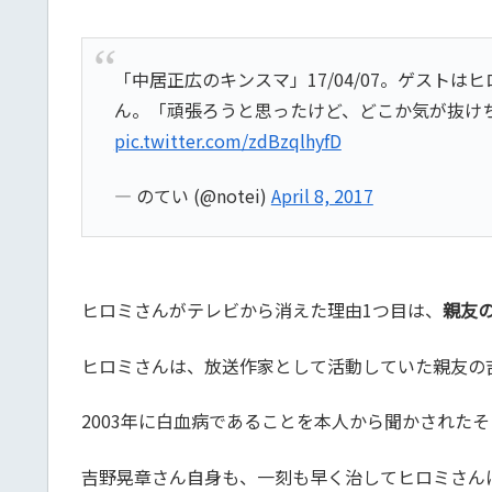
「中居正広のキンスマ」17/04/07。ゲス
ん。「頑張ろうと思ったけど、どこか気が抜け
pic.twitter.com/zdBzqlhyfD
— のてい (@notei)
April 8, 2017
ヒロミさんがテレビから消えた理由1つ目は、
親友
ヒロミさんは、放送作家として活動していた親友の吉
2003年に白血病であることを本人から聞かされた
吉野晃章さん自身も、一刻も早く治してヒロミさんに