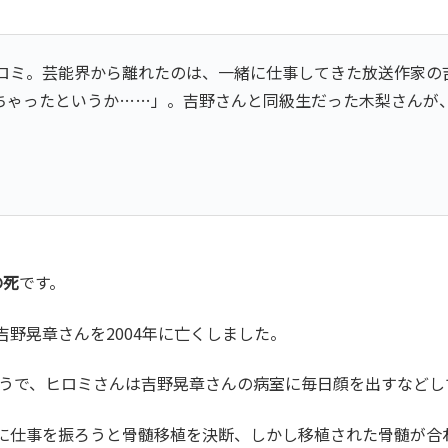
トはヒロミ。芸能界から離れたのは、一緒に仕事してきた放送作家
ちゃったというか……」。吉野さんと同級生だった木梨さんが
の死
です。
野晃章さんを2004年に亡くしました。
そうで、ヒロミさんは吉野晃章さんの病室に毎日顔を出すなどし
仕事を振ろうと骨髄移植を決断、しかし移植された骨髄が合わず