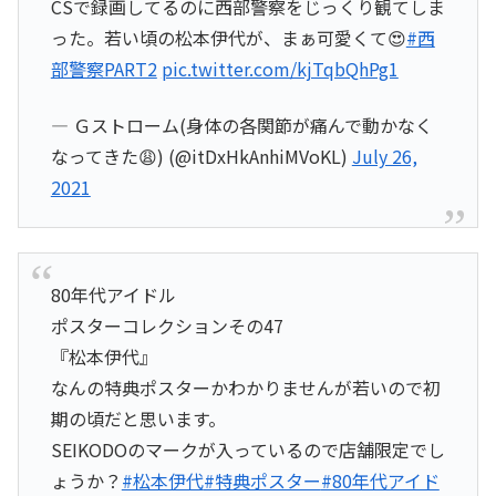
CSで録画してるのに西部警察をじっくり観てしま
った。若い頃の松本伊代が、まぁ可愛くて😍
#西
部警察PART2
pic.twitter.com/kjTqbQhPg1
— Ｇストローム(身体の各関節が痛んで動かなく
なってきた😩) (@itDxHkAnhiMVoKL)
July 26,
2021
80年代アイドル
ポスターコレクションその47
『松本伊代』
なんの特典ポスターかわかりませんが若いので初
期の頃だと思います。
SEIKODOのマークが入っているので店舗限定でし
ょうか？
#松本伊代
#特典ポスター
#80年代アイド