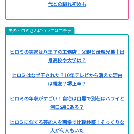
代との馴れ初めも
夫のヒロミさんについてはコチラ
ヒロミの実家は八王子の工務店！父親と母親兄弟｜出
身高校や大学は？
ヒロミはなぜ干された？10年テレビから消えた理由
は親友？堺正章？
ヒロミの年収がすごい！自宅は目黒で別荘はハワイと
河口湖にある？
ヒロミに似てる芸能人を画像で比較検証！そっくりな
人が何人もいた