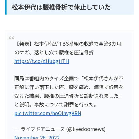
松本伊代は腰椎骨折で休止していた
【発表】松本伊代がTBS番組の収録で全治3カ月
のケガ、落とし穴で腰椎を圧迫骨折
https://t.co/z1fubgtiTH
同局は番組内のクイズ企画で「松本伊代さんが不
正解に伴い落下した際、腰を痛め、病院で診察を
受けた結果、腰椎の圧迫骨折と診断されました」
と説明。事故について謝罪を行った。
pic.twitter.com/hoOIhvgKRN
— ライブドアニュース (@livedoornews)
November 26, 2022