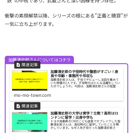
“妖”の中核であり、武蔵さんと深い因縁を持つ存在。
衝撃の素顔解禁以降、シリーズの根にある”正義と贖罪”が
一気に立ち上がります。
加藤清史郎さんについてはコチラ
加藤清史郎の子役時代や腹筋がすごい！身
長や年齢・事務所や年収も
加藤清史郎さんは、子役でデビューし注目を集めて
いた俳優の1人です。子役時代はどんな活躍をしてい
たのでしょうか。今回は、加藤清史郎さんの経歴や
事務所、年収、そして話題になっている腹筋につい
て紹介します。加藤清史郎の子役時代はこども店長
mo-mo-town.com
以外もす...
加藤清史郎の大学は青学？立教？高校はロ
ンドンに留学！出身中学も
トヨタ自動車のCMのこども店長で大ブレイクした加
藤清史郎さんは、高校時代に留学していたことを明
かしています。なぜ人気子役だった加藤清史郎さん
は留学を決めたのでしょうか。今回は、加藤清史郎