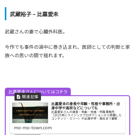
武蔵裕子 – 比嘉愛未
武蔵さんの妻で心臓外科医。
今作でも事件の渦中に巻き込まれ、医師としての判断と家
族への思いの間で揺れます。
比嘉愛未さんについてはコチラ
比嘉愛未の身長や年齢・性格や事務所・出
身中学や高校などについても
比嘉愛未さんの身長・年齢・性格・所属事務所
（2025年にライジングプロダクションから移籍した
コンテンツ・スリー）や出身中学・高校まで最新情
報で徹底解説。40歳を迎えた2026年には初エッセイ
集『またね。』を刊行し、最新ドラマ出演情報も網
mo-mo-town.com
羅して素顔に迫ります。