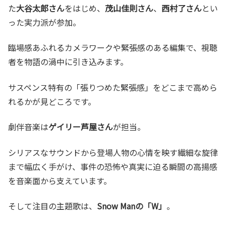
た
大谷太郎さん
をはじめ、
茂山佳則さん
、
西村了さん
とい
った実力派が参加。
臨場感あふれるカメラワークや緊張感のある編集で、視聴
者を物語の渦中に引き込みます。
サスペンス特有の「張りつめた緊張感」をどこまで高めら
れるかが見どころです。
劇伴音楽は
ゲイリー芦屋さん
が担当。
シリアスなサウンドから登場人物の心情を映す繊細な旋律
まで幅広く手がけ、事件の恐怖や真実に迫る瞬間の高揚感
を音楽面から支えています。
そして注目の主題歌は、
Snow Manの「W」
。