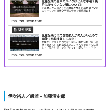
比嘉愛未の愛車のバイクはどんな車種？免
許は持っていない噂についても
比嘉愛未さんのバイクの愛車や免許の真相は？父と
のツーリング秘話や車種の噂まで徹底調査！
mo-mo-town.com
比嘉愛未に似てる芸能人が何人かいたので
画像で比較検証してみた！
女優として多くの作品に出演し、幅広い世代から支
持を集めている比嘉愛未さん。そんな比嘉さんに対
して「誰かに似てる気がする」と感じたことはあり
ませんか？ネット上では、「あの人にそっくり」
「雰囲気が重なる」といった声がたびたび話題にな
mo-mo-town.com
っており、顔...
伊吹裕志／般若 – 加藤清史郎