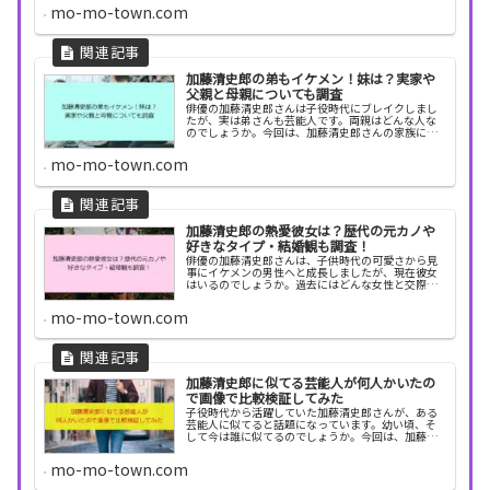
さんの出身学校について紹介します。加藤清史郎の
mo-mo-town.com
学歴がす...
加藤清史郎の弟もイケメン！妹は？実家や
父親と母親についても調査
俳優の加藤清史郎さんは子役時代にブレイクしまし
たが、実は弟さんも芸能人です。両親はどんな人な
のでしょうか。今回は、加藤清史郎さんの家族につ
いて調べてみました。加藤清史郎の弟・憲史郎もイ
ケメン 加藤憲史郎が日向翔陽役で出演させていただ
mo-mo-town.com
きました...
加藤清史郎の熱愛彼女は？歴代の元カノや
好きなタイプ・結婚観も調査！
俳優の加藤清史郎さんは、子供時代の可愛さから見
事にイケメンの男性へと成長しましたが、現在彼女
はいるのでしょうか。過去にはどんな女性と交際が
噂されていたのでしょうか。今回は、加藤清史郎さ
んの恋愛や結婚について調べてみました。加藤清史
mo-mo-town.com
郎の熱愛彼...
加藤清史郎に似てる芸能人が何人かいたの
で画像で比較検証してみた
子役時代から活躍していた加藤清史郎さんが、ある
芸能人に似てると話題になっています。幼い頃、そ
して今は誰に似てるのでしょうか。今回は、加藤清
史郎さんに似てる芸能人を紹介します。加藤清史郎
に似てる芸能人を画像で比較して検証してみた俳優
mo-mo-town.com
や芸人、子...