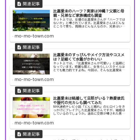
比嘉愛未のハーフ？実家は沖縄？父親と母
親・兄弟など家族構成も調査
ネット上では、女優の比嘉愛未さんが「ハーフでは
ないか」と噂されています。比嘉愛未さんはどんな
ところで育ち、両親はどんな人なのか、兄弟はいる
のか？あのりゅうちぇるさんと兄弟の噂もありま
す！今回は、比嘉愛未さんの実家や家族について調
mo-mo-town.com
べてみました！
比嘉愛未のすっぴんやメイク方法やコスメ
は？足細くて水着がかわいい
ネット上では、「比嘉愛未さんが可愛い」と話題に
なっています。綺麗な肌と、女性らしいスタイルは
とても魅力的ですよね。今回は、そんな比嘉愛未さ
んのすっぴんやメイク、水着写真を紹介します。比
嘉愛未のすっぴんがかわいい！比嘉愛未さんのすっ
mo-mo-town.com
ぴんが可愛...
比嘉愛未は結婚して旦那がいる？熱愛彼氏
や歴代の元カレも調べてみた
NHK連続テレビ小説『どんと晴れ』のヒロインをき
っかけにブレイクした比嘉愛未さんですが、結婚は
しているのでしょうか。過去に交際が噂された男性
はどんな人なのか、気になりますね。そこで今回
は、比嘉愛未さんの結婚や恋愛について調べてみま
mo-mo-town.com
した。比嘉...