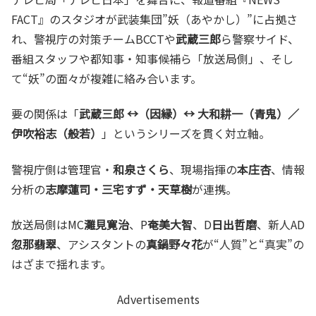
FACT』のスタジオが武装集団”妖（あやかし）”に占拠さ
れ、警視庁の対策チームBCCTや
武蔵三郎
ら警察サイド、
番組スタッフや都知事・知事候補ら「放送局側」、そし
て“妖”の面々が複雑に絡み合います。
要の関係は「
武蔵三郎 ↔（因縁）↔ 大和耕一（青鬼）／
伊吹裕志（般若）
」というシリーズを貫く対立軸。
警視庁側は管理官・
和泉さくら
、現場指揮の
本庄杏
、情報
分析の
志摩蓮司・三宅すず・天草樹
が連携。
放送局側はMC
灘見寛治
、P
奄美大智
、D
日出哲磨
、新人AD
忽那翡翠
、アシスタントの
真鍋野々花
が“人質”と“真実”の
はざまで揺れます。
Advertisements