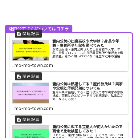
瀧内公美さんについてはコチラ
瀧内公美の出身高校や大学は？身長や年
齢・事務所や年収も調べてみた
演技派女優・瀧内公美さんの出身高校や大学、年
齢・身長プロフィールから所属事務所や年収まで徹
底調査。意外と知られていない経歴や近年の活躍も
紹介します。
mo-mo-town.com
瀧内公美は結婚してる？歴代彼氏は？実家
や父親と母親兄弟についても
瀧内公美は結婚してる？歴代彼氏の噂や実家の家族
構成、両親とのエピソードまで徹底調査。私生活が
気になる方必見！
mo-mo-town.com
瀧内公美に似てる芸能人が何人かいたので
画像で比較検証してみた！
「あの人、瀧内公美に似てる！」そう思ったことは