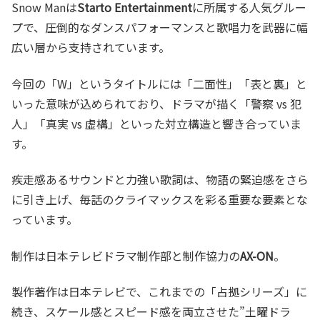
Snow Manは
Starto Entertainment
に所属する人気グルー
プで、圧倒的なダンスパフォーマンスと歌唱力を武器に幅
広い層から支持されています。
今回の「W」というタイトルには「二面性」「表と裏」と
いった意味が込められており、ドラマが描く「警察 vs 犯
人」「真実 vs 虚構」といった対立構造と響き合っていま
す。
疾走感あるサウンドと力強い歌詞は、物語の緊迫感をさら
に引き上げ、毎話のクライマックスを彩る重要な要素とな
っています。
制作は日本テレビドラマ制作部と制作協力の
AX-ON
。
製作著作は日本テレビで、これまでの「占拠シリーズ」に
続き、スケール感とスピード感を両立させた”土曜ドラ