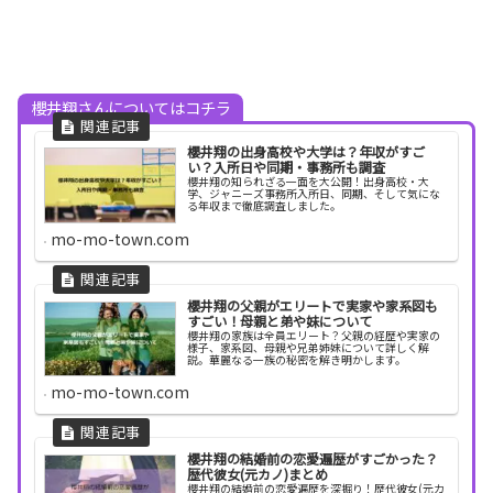
櫻井翔さんについてはコチラ
櫻井翔の出身高校や大学は？年収がすご
い？入所日や同期・事務所も調査
櫻井翔の知られざる一面を大公開！出身高校・大
学、ジャニーズ事務所入所日、同期、そして気にな
る年収まで徹底調査しました。
mo-mo-town.com
櫻井翔の父親がエリートで実家や家系図も
すごい！母親と弟や妹について
櫻井翔の家族は全員エリート？父親の経歴や実家の
様子、家系図、母親や兄弟姉妹について詳しく解
説。華麗なる一族の秘密を解き明かします。
mo-mo-town.com
櫻井翔の結婚前の恋愛遍歴がすごかった？
歴代彼女(元カノ)まとめ
櫻井翔の結婚前の恋愛遍歴を深掘り！歴代彼女(元カ