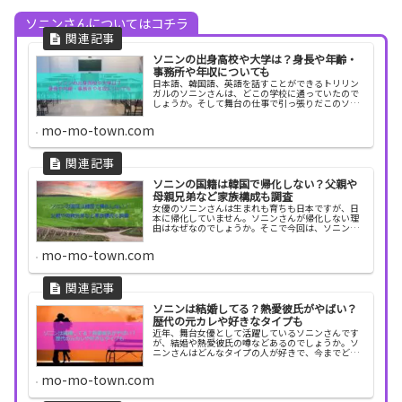
ソニンさんについてはコチラ
ソニンの出身高校や大学は？身長や年齢・
事務所や年収についても
日本語、韓国語、英語を話すことができるトリリン
ガルのソニンさんは、どこの学校に通っていたので
しょうか。そして舞台の仕事で引っ張りだこのソニ
ンさんが、どこの事務所に所属しているのかも気に
なります。そこで今回は、ソニンさんの学歴やプロ
mo-mo-town.com
フィール、...
ソニンの国籍は韓国で帰化しない？父親や
母親兄弟など家族構成も調査
女優のソニンさんは生まれも育ちも日本ですが、日
本に帰化していません。ソニンさんが帰化しない理
由はなぜなのでしょうか。そこで今回は、ソニンさ
んが帰化してない理由と、家族構成について調べて
みたいと思います。ソニンの国籍は韓国ソニンさん
mo-mo-town.com
は韓国籍で...
ソニンは結婚してる？熱愛彼氏がやばい？
歴代の元カレや好きなタイプも
近年、舞台女優として活躍しているソニンさんです
が、結婚や熱愛彼氏の噂などあるのでしょうか。ソ
ニンさんはどんなタイプの人が好きで、今までどん
な彼氏とつき合っていたのかも気になりますね。そ
こで今回は、ソニンさんの結婚や熱愛彼氏、歴代の
mo-mo-town.com
元カレや好...