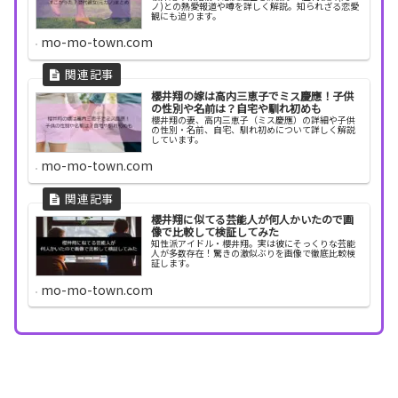
ノ)との熱愛報道や噂を詳しく解説。知られざる恋愛
観にも迫ります。
mo-mo-town.com
櫻井翔の嫁は高内三恵子でミス慶應！子供
の性別や名前は？自宅や馴れ初めも
櫻井翔の妻、高内三恵子（ミス慶應）の詳細や子供
の性別・名前、自宅、馴れ初めについて詳しく解説
しています。
mo-mo-town.com
櫻井翔に似てる芸能人が何人かいたので画
像で比較して検証してみた
知性派アイドル・櫻井翔。実は彼にそっくりな芸能
人が多数存在！驚きの激似ぶりを画像で徹底比較検
証します。
mo-mo-town.com