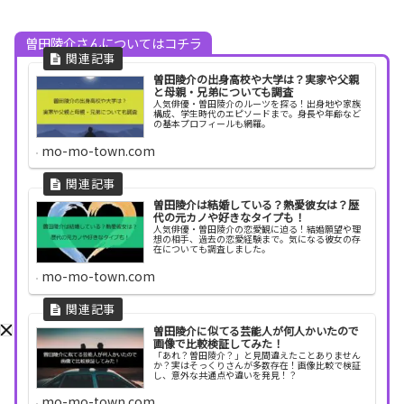
曽田陵介さんについてはコチラ
曽田陵介の出身高校や大学は？実家や父親
と母親・兄弟についても調査
人気俳優・曽田陵介のルーツを探る！出身地や家族
構成、学生時代のエピソードまで。身長や年齢など
の基本プロフィールも網羅。
mo-mo-town.com
曽田陵介は結婚している？熱愛彼女は？歴
代の元カノや好きなタイプも！
人気俳優・曽田陵介の恋愛観に迫る！結婚願望や理
想の相手、過去の恋愛経験まで。気になる彼女の存
在についても調査しました。
mo-mo-town.com
曽田陵介に似てる芸能人が何人かいたので
画像で比較検証してみた！
「あれ？曽田陵介？」と見間違えたことありません
か？実はそっくりさんが多数存在！画像比較で検証
し、意外な共通点や違いを発見！？
mo-mo-town.com