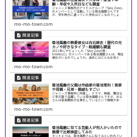
齢・年収や入所日なども調査
ジャニーズ事務所のアイドルグループ「Sexy Zone」
のメンバーとして活動している菊池風磨さんです
が、学生時代に通っていた学校はどこなのでしょう
か。何故ジャニーズ事務所に入ったのか、気になり
ますね。そこで今回は、菊池風磨さんの経歴や出身
mo-mo-town.com
学...
菊池風磨の熱愛彼女は白石麻衣！歴代の元
カノや好きなタイプ・結婚観も調査
2011年にデビューした「Sexy Zone(現・
timelesz)」のメンバーである菊池風磨さんは、現在
彼女がいるのでしょうか。過去にはどんな女性との
交際が噂されていたのでしょうか。今回は、菊池風
磨さんの恋愛や結婚、性格について調べてみま...
mo-mo-town.com
菊池風磨の父親は作曲家の菊池常利！実家
や母親・兄弟・親戚もすごい
ジャニーズ事務所に所属し、ドラマ、映画、舞台な
ど多方面で活躍している菊池風磨さんですが、お父
さんは音楽関係の仕事をしているという情報があり
ました。菊池風磨さんはどんな家庭で育ったのでし
ょうか。今回は、菊池風磨さんの実家や両親、兄弟
mo-mo-town.com
について調...
菊池風磨に似てる芸能人が何人かいたので
画像で比較検証してみた
ネット上では、菊池風磨さんに似てるといわれてい