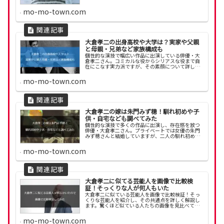
いう噂が広がることも。実際のところ、大倉孝二さ
んの体調はどうなのでしょうか？また、彼の若い頃
mo-mo-town.com
はどんな雰囲...
大倉孝二の出身高校や大学は？実家や父親
と母親・兄弟など家族構成も
個性的な演技で幅広い作品に出演している俳優・大
倉孝二さん。コミカルな役からシリアスな役まで自
在にこなす実力派ですが、その素顔について詳しく
知る機会は少ないかもしれません。特に、出身高校
や大学、家族構成などのプライベートな情報が気に
mo-mo-town.com
なる人も多...
大倉孝二の嫁は朱門みず穂！馴れ初めや子
供・自宅なども調べてみた
個性的な演技で多くの作品に出演し、存在感を放つ
俳優・大倉孝二さん。プライベートでは女優の朱門
みず穂さんと結婚していますが、二人の馴れ初めに
ついて詳しく知っている人は意外と少ないのではな
いでしょうか？芸能界で活躍する者同士、どのよう
mo-mo-town.com
にして出会...
大倉孝二に似てる芸能人を画像で比較検
証！そっくりな人が何人もいた
大倉孝二に似ている芸能人を画像で比較検証！そっ
くりな芸能人を紹介し、その共通点を詳しく解説し
ます。驚くほど似ている人たちの画像を見比べて楽
しんでください。
mo-mo-town.com