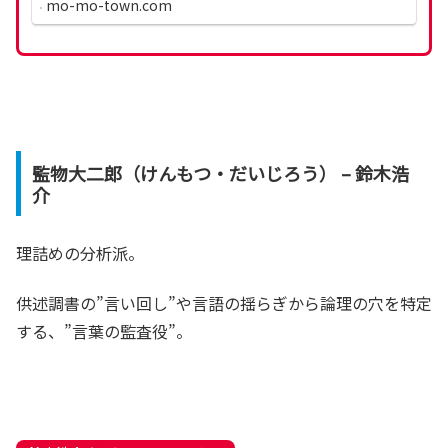
mo-mo-town.com
監物大二郎（けんもつ・だいじろう） – 鈴木浩
介
理詰めの分析派。
供述調書の”言い回し”や言語の揺らぎから論理の穴を特定
する、”言葉の監査役”。