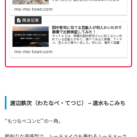
でしょうか。今回は、田中哲司さんの実家や家族に
ついて調べてみました。田中哲司の実家は三重で造
mo-mo-town.com
園業？今日...
田中哲司に似てる芸能人が何人かいたので
画像で比較検証してみた！
ネット上では、俳優の田中哲司さんに似てるといわ
れている芸能人がおり、調べてみると俳優、アイド
ル、芸人など様々いました。中には、海外で活躍さ
れている方もいます。今回は、田中哲司さんに似て
る芸能人を紹介します。田中哲司に似てる芸能人を
mo-mo-town.com
画像で比較...
渡辺鉄次（わたなべ・てつじ） – 速水もこみち
“もつなべコンビ”の一角。
粗削りな直感型で、ムードメイクも兼ねるムードメーカ