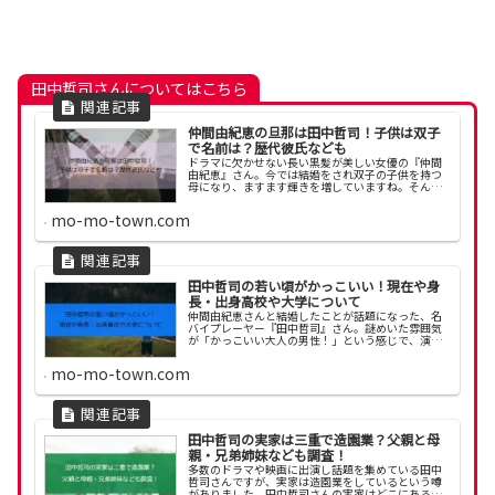
田中哲司さんについてはこちら
仲間由紀恵の旦那は田中哲司！子供は双子
で名前は？歴代彼氏なども
ドラマに欠かせない長い黒髪が美しい女優の『仲間
由紀恵』さん。今では結婚をされ双子の子供を持つ
母になり、ますます輝きを増していますね。そんな
仲間由紀恵さんの旦那・田中哲司さんとの馴れ初め
はどうだったのでしょう？気になる仲間由紀恵さん
mo-mo-town.com
の結婚に至...
田中哲司の若い頃がかっこいい！現在や身
長・出身高校や大学について
仲間由紀恵さんと結婚したことが話題になった、名
バイプレーヤー『田中哲司』さん。謎めいた雰囲気
が「かっこいい大人の男性！」という感じで、演技
にも思わず引き込まれてしまいます。そこで、プラ
イベートが見えない田中哲司さんの若い頃から現在
mo-mo-town.com
まで、身長...
田中哲司の実家は三重で造園業？父親と母
親・兄弟姉妹なども調査！
多数のドラマや映画に出演し話題を集めている田中
哲司さんですが、実家は造園業をしているという噂
がありました。田中哲司さんの実家はどこにあるの