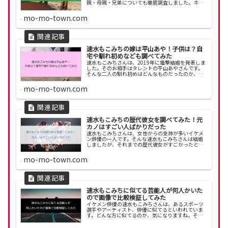
親・母親・兄弟についても徹底調査しました。ネッ
ト上の噂も交えて詳しく解説します。
mo-mo-town.com
速水もこみちの嫁は平山あや！子供は？自
宅や馴れ初めなども調べてみた
速水もこみちさんは、2019年に電撃結婚を発表しま
した。そのお相手はタレントの平山あやさんです。
そんな二人の馴れ初めはどんなものだったのか、子
供は何人いるのか？速水もこみちさんと平山あやさ
んのの結婚や子供について調べてみました！
mo-mo-town.com
速水もこみちの歴代彼女を調べてみた！元
カノはすごい人ばかりだった
速水もこみちさんは、女性からの支持が多いイケメ
ン俳優の一人です。そんな速水もこみちさんは結婚
しましたが、それまでの歴代彼女がすごかったと言
われています。速水もこみちさんが噂された歴代の
彼女、元カノについて調べたら、すごい名前が出て
mo-mo-town.com
きました！
速水もこみちに似てる芸能人が何人かいた
ので画像で比較検証してみた
イケメン俳優の速水もこみちさんは、あるスポーツ
選手やアーティスト、俳優に似てるといわれていま
す。どんな方に似てるのか、気になりますね。そこ
で今回は、速水もこみちさんに似てる芸能人を紹介
します。