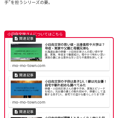
手”を担うシリーズの要。
小日向文世さんについてはこちら
小日向文世の若い頃・出身高校や大学は？
年収・実家や父親と母親兄弟も
北海道出身の俳優・小日向文世さんの若い頃や学
歴、家族、年収まで徹底紹介。穏やかで味わい深い
演技の裏にある意外な生い立ちや素顔を詳しくまと
めました。
mo-mo-town.com
小日向文世の子供は息子2人！嫁は元女優！
自宅や馴れ初めも調べてみた
俳優・小日向文世さんの妻や子供、家族エピソード
を紹介。元女優の妻との馴れ初めや、俳優として活
動する息子2人、自宅での温かな暮らしぶりまで詳し
くまとめました。
mo-mo-town.com
小日向文世が堺雅人とそっくり！他にも似