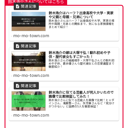
鈴木浩介さんについてはこちら
鈴木浩介はハーフ？出身高校や大学・実家
や父親と母親・兄弟について
鈴木浩介さんはハーフ？出身高校や大学、実家の場
所や両親・兄弟との関係まで、気になる家族情報を
まとめて紹介！
mo-mo-town.com
鈴木浩介の嫁は大塚千弘！馴れ初めや子
供・歴代彼女もすごかった！
鈴木浩介さんの結婚相手・大塚千弘さんとの馴れ初
めや子供、蒼井優さんら歴代彼女との恋愛遍歴まで
徹底紹介！
mo-mo-town.com
鈴木浩介に似てる芸能人が何人かいたので
画像で比較検証してみた！
鈴木浩介さんに似てる芸能人を画像で比較！ヒャダ
インさん、滝藤賢一さん、矢作兼さんなど「見分け
がつかない」と話題の5人を徹底検証！
mo-mo-town.com