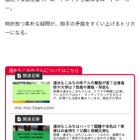
ー。
時折放つ素朴な疑問が、相手の矛盾をすくい上げるトリガ
ーになる。
速水もこみちさんについてはこちら
速水もこみちの卒アルの髪型が変？出身高
校や大学は？性格や資格・年収も
俳優の速水もこみちさんは、ドラマや映画に出演し
ているだけではなく、キッチンブランドを立ち上
げ、料理でも注目を集めています。高校や大学はど
んな学校に通っていたのでしょうか？今回は、速水
もこみちさんの経歴や出身学校について調べてみま
mo-mo-town.com
した。
速水もこみちはハーフ？国籍や本名は？実
家はお金持ち？父親と母親兄弟も
俳優・速水もこみちさんはハーフなのか、国籍や本
名の由来は？実家がお金持ちと言われる理由、父