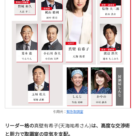
引用元：
緊急取調室
リーダー格の
真壁有希子(天海祐希さん)
は、高度な交渉術
と胆力で取調室の空気を支配。