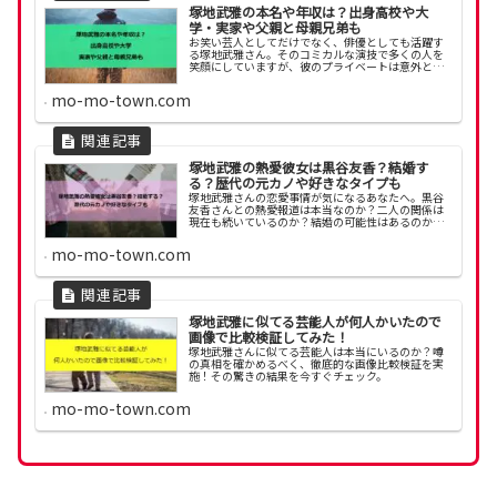
塚地武雅の本名や年収は？出身高校や大
学・実家や父親と母親兄弟も
お笑い芸人としてだけでなく、俳優としても活躍す
る塚地武雅さん。そのコミカルな演技で多くの人を
笑顔にしていますが、彼のプライベートは意外と知
られていません。本名や年収、出身高校や大学、実
家や家族構成（父親、母親、兄弟）など、気になる
mo-mo-town.com
情報を詳しく解説します。
塚地武雅の熱愛彼女は黒谷友香？結婚す
る？歴代の元カノや好きなタイプも
塚地武雅さんの恋愛事情が気になるあなたへ。黒谷
友香さんとの熱愛報道は本当なのか？二人の関係は
現在も続いているのか？結婚の可能性はあるのか？
過去の恋愛遍歴や好きなタイプから、彼の恋愛観や
結婚観を深掘りします。
mo-mo-town.com
塚地武雅に似てる芸能人が何人かいたので
画像で比較検証してみた！
塚地武雅さんに似てる芸能人は本当にいるのか？噂
の真相を確かめるべく、徹底的な画像比較検証を実
施！その驚きの結果を今すぐチェック。
mo-mo-town.com