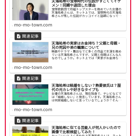
天海祐希の宝塚時代の伝説がすごくてイケ
メン！同期や退団した理由
宝塚歌劇団で月組トップスターを務めていた女優の
天海祐希さんは、ネット上では、宝塚時代の天海祐
希さんが残した伝説がカッコイイと話題になってい
ます。今回は、天海祐希さんの宝塚時代の伝説や、
退団理由について調べてみました。
mo-mo-town.com
天海祐希の実家はお金持ち？父親と母親・
兄の死因や弟の職業について
映画やドラマ・舞台なでど多くの作品で主演を務め
ている天海祐希さんですが、父親と母親はどんな人
なのでしょうか。ネット上では「実家がお金持ちで
はないか」とも噂されています。そこで今回は、天
海祐希さんの実家や家族について調べてみました。
mo-mo-town.com
天海祐希は結婚をしない？熱愛彼氏は？歴
代の元カレや好きなタイプも
女優の天海祐希さんは、現在独身で、テレビなどで
は「結婚しない」と発言しています。天海祐希さん
は何故結婚しないと言っているでしょうか？そんな
天海祐希さんは過去に熱愛が噂されたことは何度も
あります。天海祐希さんの結婚や歴代彼氏について
mo-mo-town.com
調べました！
天海祐希に似てる芸能人が何人かいたので
画像で比較検証してみた！
かっこいいとよく言われる天海祐希さんは、ネット