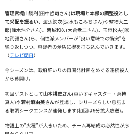
管理官
梶山勝利(田中哲司さん)
は現場と本部の調整役とし
て采配を振るい、
渡辺鉄次(速水もこみちさん)や監物大二
郎(鈴木浩介さん)
、
磐城和久(大倉孝二さん)
、
玉垣松夫(塚
地武雅さん)ら、個性派メンバーが”良い意味での衝突”を
繰り返しつつ、容疑者の矛盾に楔を打ち込んでいきます。
（
テレビ朝日
）
今シーズンは、政府肝いりの再開発計画をめぐる連続殺人
から幕開け。
初回ゲストとして
山本耕史さん
(車いすキャスター・倉持
真人)や
若村麻由美さん
が登場し、シリーズらしい息詰ま
る取調シークエンスが連発します(初回は6分拡大放送)。
物語上の”火種”が大きいため、チーム再結成の必然性が序
盤からクリア。