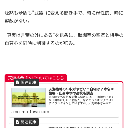
沈黙も矛盾も”武器”に変える聞き手で、時に母性的、時に
容赦がない。
“真実は言葉の外にある”を信条に、取調室の空気と相手の
自尊心を同時に制御するのが強み。
天海祐希さんについてはこちら
天海祐希の年収がすごい？自宅は？本名や
性格・出身中学や高校も調査
元宝塚でも有名な天海祐希さんは、「理想の上司」
や「目標にしたい芸能人」などのランキングでは上
位にランクインしていますが、天海祐希さんはどん
な人なのでしょうか。 今回は、天海祐希さんの経歴
や出身中学や高校、年収、性格について調べてみま
mo-mo-town.com
した。