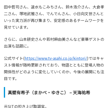
田中哲司さん、速水もこみちさん、鈴木浩介さん、大倉孝
二さん、塚地武雅さん、でんでんさん、小日向文世さんと
いった実力派が再び集まり、安定感のあるチームワークを
見せています。
さらに、山本耕史さんや若村麻由美さんなど豪華ゲストの
出演も話題に。
公式サイト(
https://www.tv-asahi.co.jp/kintori/
)ではキャ
スト情報が随時更新されており、物語とともに登場人物の
関係性がどのように変化していくのか、今後の展開にも注
目です。
真壁有希子（まかべ・ゆきこ） – 天海祐希
元SITの叩き上げ取調官。