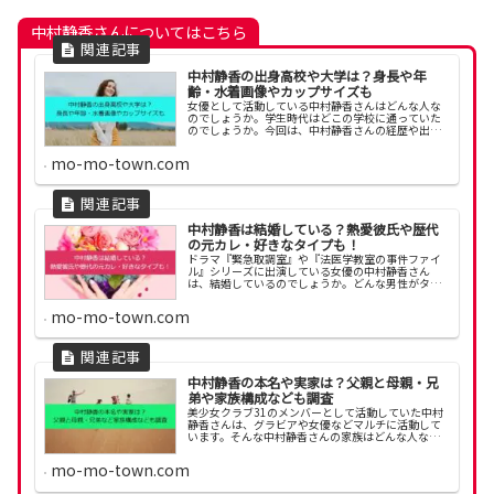
中村静香さんについてはこちら
中村静香の出身高校や大学は？身長や年
齢・水着画像やカップサイズも
女優として活動している中村静香さんはどんな人な
のでしょうか。学生時代はどこの学校に通っていた
のでしょうか。今回は、中村静香さんの経歴や出身
学校、スリーサイズについて調べてみました。中村
静香の学歴中村静香さんが通っていた学校について
mo-mo-town.com
調べてみま...
中村静香は結婚している？熱愛彼氏や歴代
の元カレ・好きなタイプも！
ドラマ『緊急取調室』や『法医学教室の事件ファイ
ル』シリーズに出演している女優の中村静香さん
は、結婚しているのでしょうか。どんな男性がタイ
プなのか、気になりますね。そこで今回は、中村静
香さんの結婚や恋愛について調べてみました。中村
mo-mo-town.com
静香は結婚し...
中村静香の本名や実家は？父親と母親・兄
弟や家族構成なども調査
美少女クラブ31のメンバーとして活動していた中村
静香さんは、グラビアや女優などマルチに活動して
います。そんな中村静香さんの家族はどんな人なの
でしょうか。今回は、中村静香さんの両親や兄弟、
実家について調べてみました。中村静香の本名中村
mo-mo-town.com
静香さん...