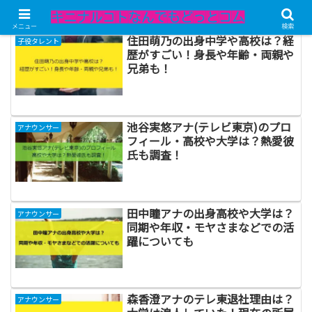
メニュー
検索
住田萌乃の出身中学や高校は？経
子役タレント
歴がすごい！身長や年齢・両親や
兄弟も！
池谷実悠アナ(テレビ東京)のプロ
アナウンサー
フィール・高校や大学は？熱愛彼
氏も調査！
田中瞳アナの出身高校や大学は？
アナウンサー
同期や年収・モヤさまなどでの活
躍についても
森香澄アナのテレ東退社理由は？
アナウンサー