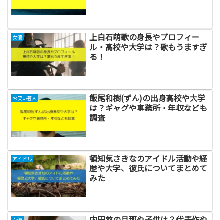
上白石萌歌の身長やプロフィー
女優
ル・高校や大学は？歌もうますぎ
る！
飯尾和樹(ずん)の出身高校や大学
お笑い芸人
は？ギャグや事務所・年収なども
調査
頓知気さきなのアイドル活動や経
アイドル
歴や大学、彼氏についてまとめて
みた
内田慈の旦那や子供は？代表作や
女優