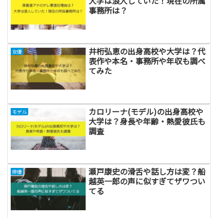
大学は浪人していた！現在の所属
事務所は？
井桁弘恵の出身高校や大学は？代
女優
表作や本名・事務所や年収も調べ
てみた
カロリーナ(モデル)の出身高校や
モデル
大学は？身長や年齢・熱愛彼氏も
調査
瀬戸康史の滑舌や話し方は変？船
俳優
越英一郎の声に似すぎてザワつい
てる