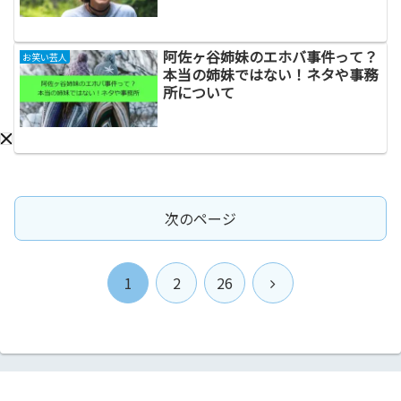
阿佐ヶ谷姉妹のエホバ事件って？
お笑い芸人
本当の姉妹ではない！ネタや事務
所について
次のページ
次
1
2
26
へ