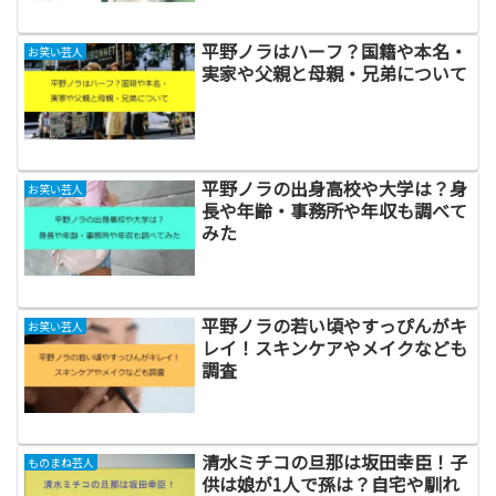
平野ノラはハーフ？国籍や本名・
お笑い芸人
実家や父親と母親・兄弟について
平野ノラの出身高校や大学は？身
お笑い芸人
長や年齢・事務所や年収も調べて
みた
平野ノラの若い頃やすっぴんがキ
お笑い芸人
レイ！スキンケアやメイクなども
調査
清水ミチコの旦那は坂田幸臣！子
ものまね芸人
供は娘が1人で孫は？自宅や馴れ