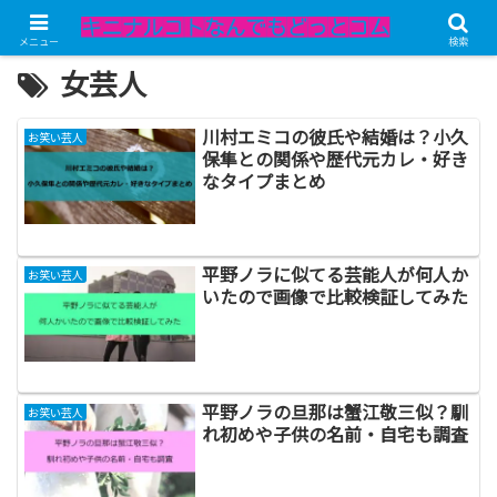
メニュー
検索
女芸人
川村エミコの彼氏や結婚は？小久
お笑い芸人
保隼との関係や歴代元カレ・好き
なタイプまとめ
平野ノラに似てる芸能人が何人か
お笑い芸人
いたので画像で比較検証してみた
平野ノラの旦那は蟹江敬三似？馴
お笑い芸人
れ初めや子供の名前・自宅も調査