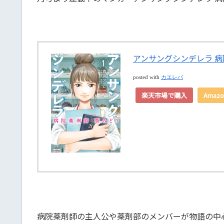
アンサングシンデレラ 病
posted with
カエレバ
楽天市場で購入
Amaz
病院薬剤師の主人公や薬剤部のメンバーが物語の中