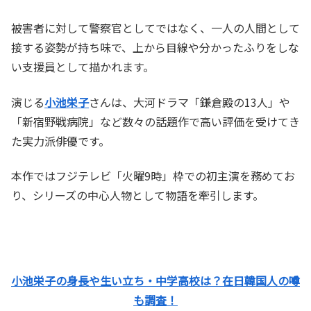
被害者に対して警察官としてではなく、一人の人間として
接する姿勢が持ち味で、上から目線や分かったふりをしな
い支援員として描かれます。
演じる
小池栄子
さんは、大河ドラマ「鎌倉殿の13人」や
「新宿野戦病院」など数々の話題作で高い評価を受けてき
た実力派俳優です。
本作ではフジテレビ「火曜9時」枠での初主演を務めてお
り、シリーズの中心人物として物語を牽引します。
小池栄子の身長や生い立ち・中学高校は？在日韓国人の噂
も調査！