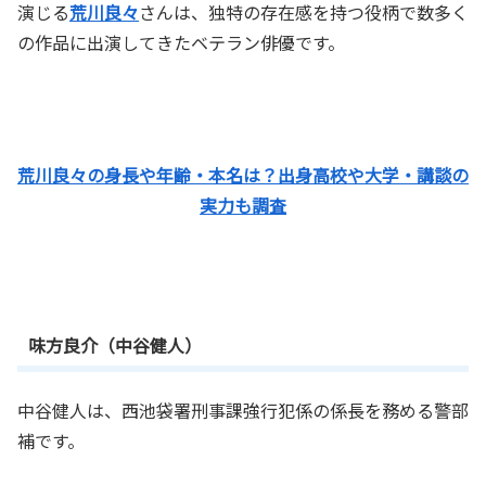
演じる
荒川良々
さんは、独特の存在感を持つ役柄で数多く
の作品に出演してきたベテラン俳優です。
荒川良々の身長や年齢・本名は？出身高校や大学・講談の
実力も調査
味方良介（中谷健人）
中谷健人は、西池袋署刑事課強行犯係の係長を務める警部
補です。