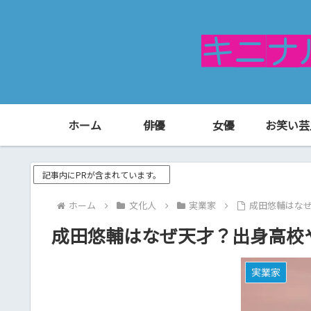
ホーム
俳優
女優
お笑い芸
記事内にPRが含まれています。
ホーム
文化人
実業家
成田悠輔はな
成田悠輔はなぜ天才？出身高校
実業家