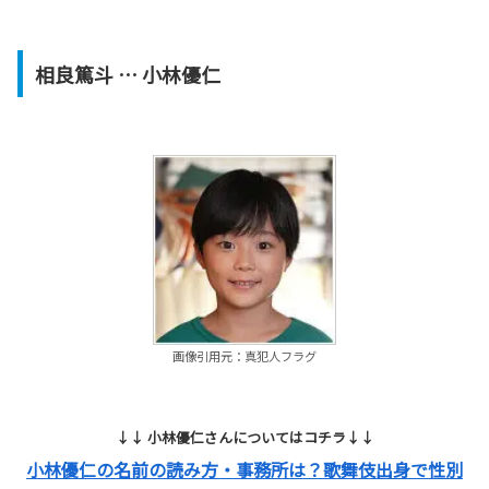
相良篤斗
… 小林優仁
画像引用元：真犯人フラグ
↓↓ 小林優仁さんについてはコチラ↓↓
小林優仁の名前の読み方・事務所は？歌舞伎出身で性別