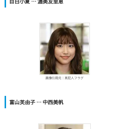
目白小夏
… 渥美友里恵
画像引用元：真犯人フラグ
富山芙由子
… 中西美帆