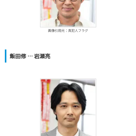
画像引用元：真犯人フラグ
飯田修 … 岩瀬亮