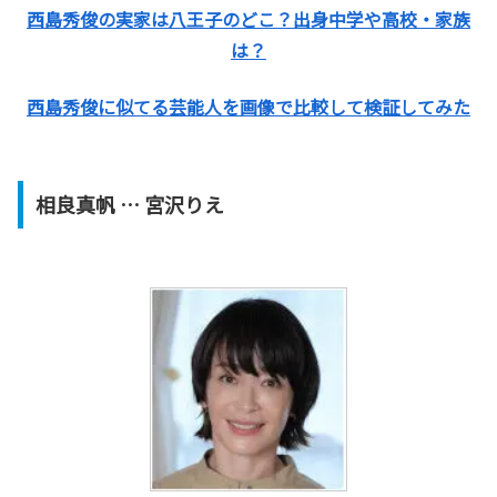
西島秀俊の実家は八王子のどこ？出身中学や高校・家族
は？
西島秀俊に似てる芸能人を画像で比較して検証してみた
相良真帆
… 宮沢りえ