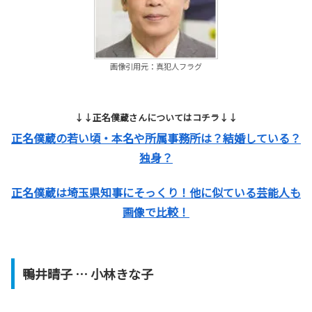
画像引用元：真犯人フラグ
↓↓正名僕蔵さんについてはコチラ↓↓
正名僕蔵の若い頃・本名や所属事務所は？結婚している？
独身？
正名僕蔵は埼玉県知事にそっくり！他に似ている芸能人も
画像で比較！
鴨井晴子
… 小林きな子