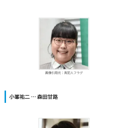
画像引用元：真犯人フラグ
小峯祐二
… 森田甘路