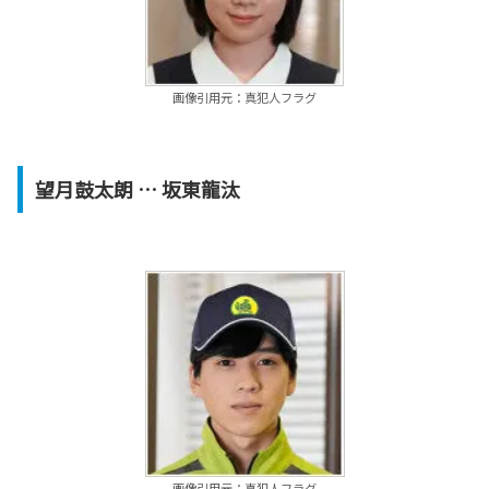
画像引用元：真犯人フラグ
望月鼓太朗
… 坂東龍汰
画像引用元：真犯人フラグ