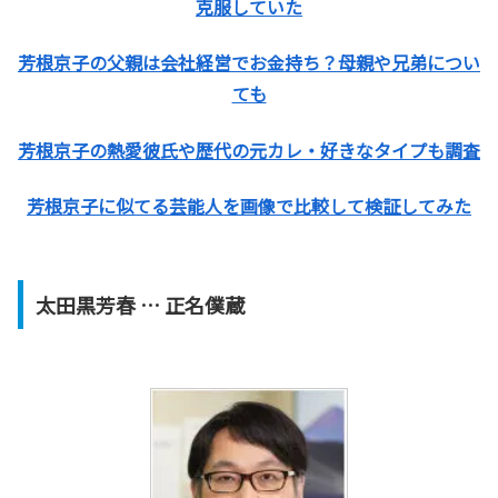
克服していた
芳根京子の父親は会社経営でお金持ち？母親や兄弟につい
ても
芳根京子の熱愛彼氏や歴代の元カレ・好きなタイプも調査
芳根京子に似てる芸能人を画像で比較して検証してみた
太田黒芳春
… 正名僕蔵