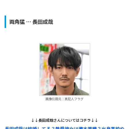
両角猛
… 長田成哉
画像引用元：真犯人フラグ
↓↓長田成哉さんについてはコチラ↓↓
長田成哉は結婚してる？熱愛彼女は瀧本美織？出身高校や