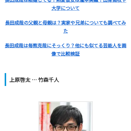
大学について
長田成哉の父親と母親は？実家や兄弟についても調べてみ
た
長田成哉は毎熊克哉にそっくり？他にも似てる芸能人を画
像で比較検証
上原啓太
… 竹森千人